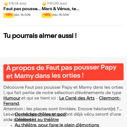
7/10 (8 avis)
7/10 (113 avis)
Faut pas pousser
Mars & Vénus, te
Papy et Mamy da
mpête au sein du
-19%
dès 18,50€
-19%
dès 18,50€
ns les orties !
couple !
Tu pourrais aimer aussi !
À propos de Faut pas pousser Papy
et Mamy dans les orties !
Découvre Faut pas pousser Papy et Mamy dans les orties
!, qui fait partie de notre sélection d’événements de type
Humour
et qui se tient ici :
Le Carré des Arts
-
Clermont-
Ferrand
.
Attention : les places sont limitées. Encore hésitant(e) ?
Les avis des spectateurs qui l'ont déjà vécu seront d'une
Comédies drôles et pop’
aide précieuse !
Célébrités au théâtre
Au théâtre, pour faire le plein d’émotions