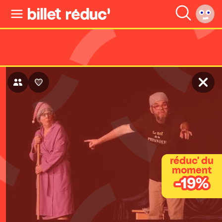
réduc' du
moment
-19%