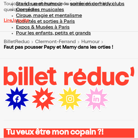
Toujours à la recherche de la sortie idéale ? Voici
Stand-up et humour
ou
soirée en comedy clubs
quelques pistes :
Comédies musicales
Cirque, magie et mentalisme
Lire la suite
Activités et sorties à Paris
Expos & Musées à Paris
Pour les enfants, petits et grands
BilletReduc
Clermont-Ferrand
Humour
Faut pas pousser Papy et Mamy dans les orties !
Tu veux être mon copain ?!