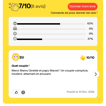
7/10
(8 avis)
Donner mon avis
Connecte-toi pour donner ton avis !
😍
63%
🤗
0%
😐
0%
🙁
37%
BV
10/10
Quel couple !
Ni
Merci Mamy Ginette et papy Marcel ! Un couple complice,
J'
insolent, attachant et amusant.
ex
Publié
le 10 févr. 2026