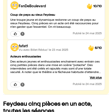
FanDeBoulevard
10/10
Coup de peps au vieux Feydeau
Une troupe jeune et dynamique redonne un coup de peps au
vieux Feydeau. Cinq pièces en un acte ont été raccourcies pour
n'en garder que l'essentiel. On rit beaucoup.
Publié
le 24 mai 2025
fafat1
6/10
Vu avec Billet Réduc'
le 23 mai 2025
Acteurs enthousiastes
Des acteurs jeunes et enthousiastes enchainent avec entrain ces
cinq petites pièces dans une mise en scène "potache". Des
intermèdes ont été créés et rajoutés mais sont d'une totale
vacuité. A noter que le théâtre a la fâcheuse habitude d'attendre
les retardataires si bien que le spectacle commence toujours
Voir plus
avec retard (20 mn dans le cas présent).
Publié
le 24 mai 2025
Feydeau cinq pièces en un acte,
toutes les séances