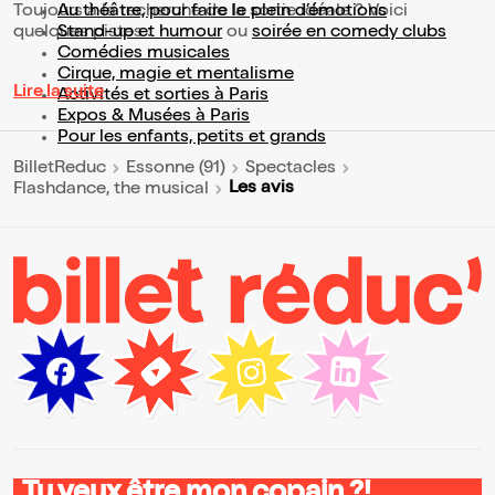
Toujours à la recherche de la sortie idéale ? Voici
Au théâtre, pour faire le plein d’émotions
quelques pistes :
Stand-up et humour
ou
soirée en comedy clubs
Comédies musicales
Cirque, magie et mentalisme
Lire la suite
Activités et sorties à Paris
Expos & Musées à Paris
Pour les enfants, petits et grands
BilletReduc
Essonne (91)
Spectacles
Les avis
Flashdance, the musical