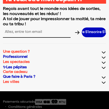
Tu veux être mon copain ?!
Reçois avant tout le monde nos idées de sorties,
les nouveautés et les réduc' !
A toi de jouer pour impressionner ta moitié, ta mère
ou ta tribu !
S’inscrire S’inscrire
Adresse email pour la newsletter
Une question ?
Professionnel
Les spectacles
✨Les pépites
Carte cadeau
Que faire à Paris ?
Les villes
Paiements sécurisés
Conditions générales