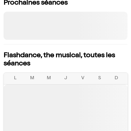
Prochaines séances
Flashdance, the musical, toutes les
séances
L
M
M
J
V
S
D