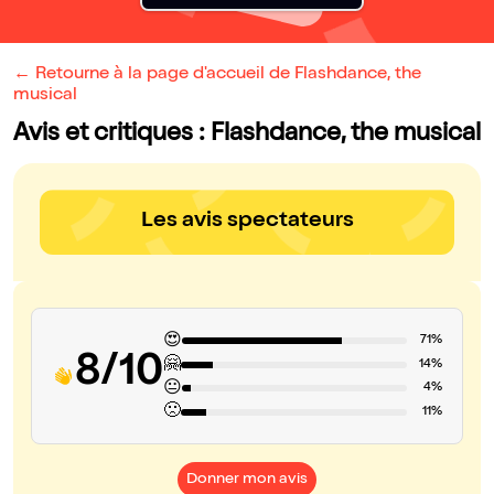
← Retourne à la page d'accueil de Flashdance, the
musical
Avis et critiques : Flashdance, the musical
Les avis spectateurs
😍
71%
8/10
🤗
14%
😐
4%
🙁
11%
Donner mon avis