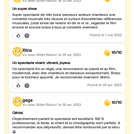
Vu avec Billet Réduc'
le 30 avr. 2023
Un super show
Super spectacle de très bons danseurs acteurs chanteurs une
comédie musicale très réussie et surtout d'excellentes références
musicales, juste envie de revenir et de re re re...regarder le film
encore et encore bravo à tous je conseille vivement
Publié
le 1 mai 2023
Xtina
10/10
Vu avec Billet Réduc'
le 29 avr. 2023
Un spectacle vivant, vibrant, joyeux
Ce spectacle fut un régal, une reconnexion au passé et au film,
modernisé, avec des chanteurs et danseurs exceptionnels. Bravo
pour le bonheur apporté. Je recommande vivement. Merci.
Publié
le 30 avr. 2023
gege
10/10
Vu avec Billet Réduc'
le 28 avr. 2023
Génial
Objectivement parlant le spectacle est excellent, 100 %
professionnel, le texte, le chant et la chorégraphie sont parfaits. A
recommander aux dépressifs, devrait être remboursé par la sécu
😀