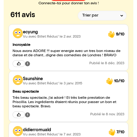
Connecte-toi pour donner ton avis !
611 avis
ecyung
9/10
Vu avec Billet Réduc'
le 2 avr. 2023
Incroyable
Nous avons ADORE !!! super energie avec un tres bon niveau de
danse et de chant...digne des comedies de Londres ! BRAVO
Publié
le 8 déc. 2023
Ssunshine
10/10
Vu avec Billet Réduc'
le 3 janv. 2015
Beau spectacle
Très beau spectacle, j'ai adoré ! Et très belle prestation de
Priscillia. Les ingrédients étaient réunis pour passer un bon et
beau spectacle. Bravo.
Publié
le 8 nov. 2023
didierromuald
7/10
Vu avec Billet Réduc'
le 7 avr. 2023