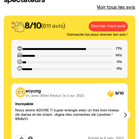
spectateurs
Voir tous les avis
8/10
(611 avis)
Donner mon avis
Connecte-toi pour donner ton avis !
😍
71%
🤗
14%
😐
4%
🙁
11%
ecyung
9/10
Vu avec Billet Réduc'
le 2 avr. 2023
Incroyable
Be
Nous avons ADORE !!! super energie avec un tres bon niveau
Tr
de danse et de chant...digne des comedies de Londres !
Pr
BRAVO
be
Publié
le 8 déc. 2023