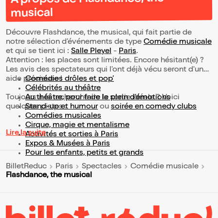
musical
Découvre Flashdance, the musical, qui fait partie de
notre sélection d’événements de type
Comédie musicale
et qui se tient ici :
Salle Pleyel
-
Paris
.
Attention : les places sont limitées. Encore hésitant(e) ?
Les avis des spectateurs qui l'ont déjà vécu seront d'une
aide précieuse !
Comédies drôles et pop’
Célébrités au théâtre
Toujours à la recherche de la sortie idéale ? Voici
Au théâtre, pour faire le plein d’émotions
quelques pistes :
Stand-up et humour
ou
soirée en comedy clubs
Comédies musicales
Cirque, magie et mentalisme
Lire la suite
Activités et sorties à Paris
Expos & Musées à Paris
Pour les enfants, petits et grands
BilletReduc
Paris
Spectacles
Comédie musicale
Flashdance, the musical