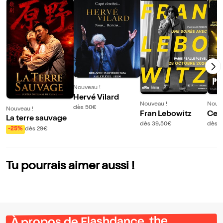
Nouveau !
Hervé Vilard
Nouveau !
Nouve
dès 50€
Nouveau !
Fran Lebowitz
Celt
La terre sauvage
dès 39,50€
dès 
-25%
dès 29€
Tu pourrais aimer aussi !
À propos de Flashdance, the