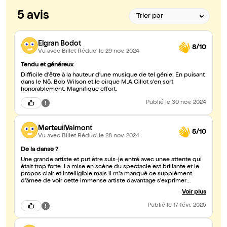
5 avis
Elgran Bodot
8/10
Vu avec Billet Réduc'
le 29 nov. 2024
Tendu et généreux
Difficile d'être à la hauteur d'une musique de tel génie. En puisant
dans le Nô, Bob Wilson et le cirque M.A.Gillot s'en sort
honorablement. Magnifique effort.
Publié
le 30 nov. 2024
MerteuilValmont
5/10
Vu avec Billet Réduc'
le 28 nov. 2024
De la danse ?
Une grande artiste et put être suis-je entré avec unee attente qui
était trop forte. La mise en scène du spectacle est brillante et le
propos clair et intelligible mais il m'a manqué ce supplément
d'âmee de voir cette immense artiste davantage s'exprimer
corporellement et souligner par sa danse le propos de cette
Voir plus
oeuvre.
Publié
le 17 févr. 2025