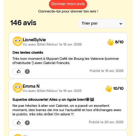
Donner mon avis
Connecte-toi pour donner ton avis !
146 avis
LionelSylvie
8/10
Vu avec Billet Réduc'
le 18 avr. 2026
Des textes ciselés
Très bon moment à l'Appart Café de Bourg les Valence (comme
d'habitude !) avec Gabriel Francès.
Publié
le 19 avr. 2026
Emma N
10/10
Vu avec Billet Réduc'
le 19 avr. 2025
Superbe découverte! Allez-y on rigole bien!🤩 🙌
Ne pas hésitez à aller voir Gabriel, on a passé un excellent
moment, des barres de rire sur l'actualité et lors d'échanges avec
le public, très très drôle! On adore !!!
Publié
le 20 avr. 2025