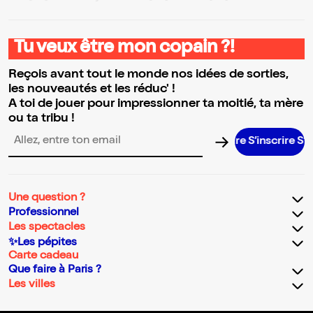
Tu veux être mon copain ?!
Reçois avant tout le monde nos idées de sorties,
les nouveautés et les réduc' !
A toi de jouer pour impressionner ta moitié, ta mère
ou ta tribu !
S’inscrire S’insc
Adresse email pour la newsletter
Une question ?
Professionnel
Les spectacles
✨Les pépites
Carte cadeau
Que faire à Paris ?
Les villes