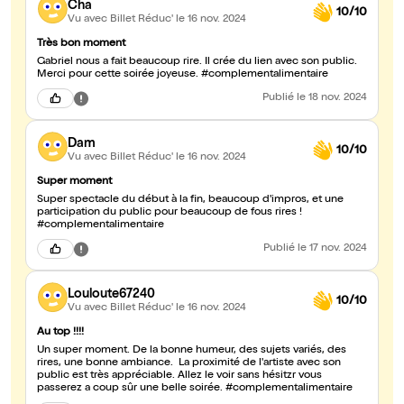
Cha
10/10
Vu avec Billet Réduc'
le 16 nov. 2024
Très bon moment
Gabriel nous a fait beaucoup rire. Il crée du lien avec son public.
Merci pour cette soirée joyeuse. #complementalimentaire
Publié
le 18 nov. 2024
Dam
10/10
Vu avec Billet Réduc'
le 16 nov. 2024
Super moment
Super spectacle du début à la fin, beaucoup d'impros, et une
participation du public pour beaucoup de fous rires !
#complementalimentaire
Publié
le 17 nov. 2024
Louloute67240
10/10
Vu avec Billet Réduc'
le 16 nov. 2024
Au top !!!!
Un super moment. De la bonne humeur, des sujets variés, des
rires, une bonne ambiance. La proximité de l'artiste avec son
public est très appréciable. Allez le voir sans hésitzr vous
passerez a coup sûr une belle soirée. #complementalimentaire