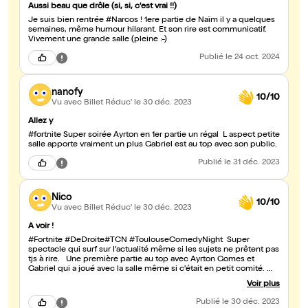
Aussi beau que drôle (si, si, c'est vrai !!)
Je suis bien rentrée #Narcos ! 1ere partie de Naïm il y a quelques
semaines, même humour hilarant. Et son rire est communicatif.
Vivement une grande salle (pleine :-)
Publié
le 24 oct. 2024
nanofy
10/10
Vu avec Billet Réduc'
le 30 déc. 2023
Allez y
#fortnite Super soirée Ayrton en 1er partie un régal L aspect petite
salle apporte vraiment un plus Gabriel est au top avec son public.
Publié
le 31 déc. 2023
Nico
10/10
Vu avec Billet Réduc'
le 30 déc. 2023
A voir !
#Fortnite #DeDroite#TCN #ToulouseComedyNight Super
spectacle qui surf sur l'actualité même si les sujets ne prêtent pas
tjs à rire. Une première partie au top avec Ayrton Gomes et
Gabriel qui a joué avec la salle même si c'était en petit comité.
L'heure est passée trop vite.
Voir plus
Publié
le 30 déc. 2023