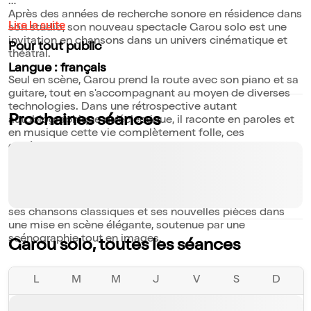
Après des années de recherche sonore en résidence dans
Lire la suite
son studio, son nouveau spectacle Garou solo est une
invitation en chansons dans un univers cinématique et
Pour tout public
théâtral.
Langue : français
Seul en scène, Garou prend la route avec son piano et sa
guitare, tout en s'accompagnant au moyen de diverses
technologies. Dans une rétrospective autant
Prochaines séances
autobiographique qu'éclectique, il raconte en paroles et
en musique cette vie complètement folle, ces
expériences extraordinaires, ces moments de solitude en
pleine nature, les grandes amitiés et la richesse de
l'amour qui l'entourent.
Revisitant ainsi plus de 30 ans de carrière, il interprète
ses chansons classiques et ses nouvelles pièces dans
une mise en scène élégante, soutenue par une
scénographie tout en images.
Garou solo, toutes les séances
L
M
M
J
V
S
D