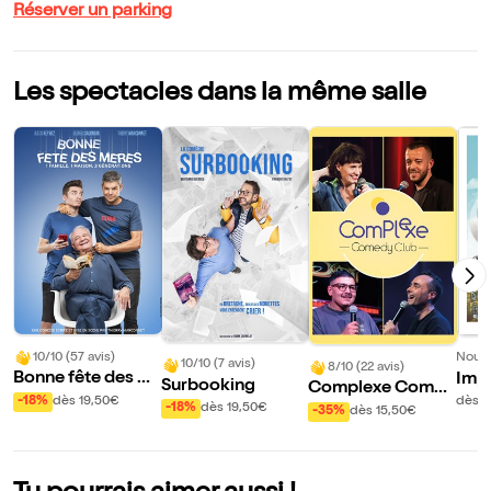
Réserver un parking
Les spectacles dans la même salle
10/10 (57 avis)
Nouve
10/10 (7 avis)
8/10 (22 avis)
Bonne fête des m
Imp
Surbooking
Complexe Comed
ères
-18%
dès 19,50€
dès 1
y Club
-18%
dès 19,50€
-35%
dès 15,50€