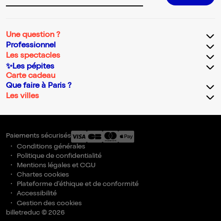
Une question ?
Professionnel
Les spectacles
✨Les pépites
Carte cadeau
Que faire à Paris ?
Les villes
Paiements sécurisés
Conditions générales
Politique de confidentialité
Mentions légales et CGU
Chartes cookies
Plateforme d'éthique et de conformité
Accessibilité
Gestion des cookies
billetreduc © 2026