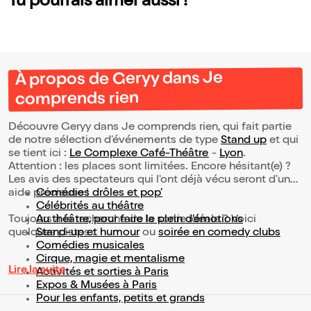
Tu pourrais aimer aussi !
À propos de Geryy dans Je
comprends rien
Découvre Geryy dans Je comprends rien, qui fait partie
de notre sélection d’événements de type
Stand up
et qui
se tient ici :
Le Complexe Café-Théâtre
-
Lyon
.
Attention : les places sont limitées. Encore hésitant(e) ?
Les avis des spectateurs qui l'ont déjà vécu seront d'une
aide précieuse !
Comédies drôles et pop’
Célébrités au théâtre
Toujours à la recherche de la sortie idéale ? Voici
Au théâtre, pour faire le plein d’émotions
quelques pistes :
Stand-up et humour
ou
soirée en comedy clubs
Comédies musicales
Cirque, magie et mentalisme
Lire la suite
Activités et sorties à Paris
Expos & Musées à Paris
Pour les enfants, petits et grands