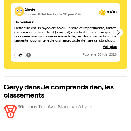
Alexis
10/10
Vu avec Billet Réduc'
le 30 juin 2026
Un bonheur
C’
Cette fille est un rayon de soleil. Tendre et impertinente, tantôt
Al
(faussement) candide et (souvent) mordante, elle débarque
sur scène avec son sourire irrésistible, un charisme certain, une
sincérité touchante, et le cran incroyable de faire un standup
dans une langue qui n’est pas sa langue natale. Sans compter
Voir plus
qu’elle a beaucoup plus qu’un beau brin de voix : un vrai talent.
Elle a apporté du bonheur à ma journée, une grande bouffée
Publié
le 30 juin 2026
de tendresse et tout plein de rires à gorge déployée. Elle
mérite plein de dates et des salles pleines à craquer. Allez la
voir le cœur grand ouvert, on l’aime !
Geryy dans Je comprends rien, les
classements
36e dans Top Avis Stand up à Lyon