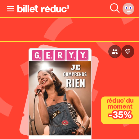
réduc' du
moment
-35%