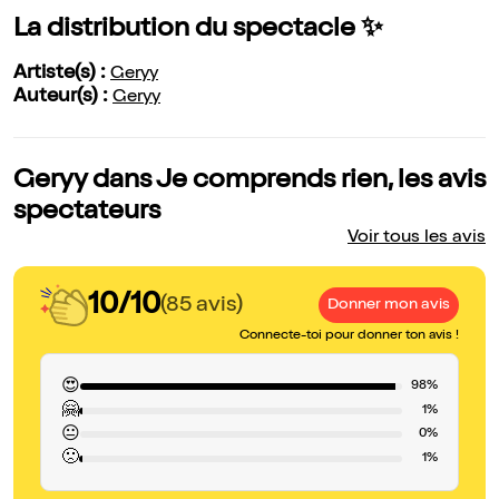
La distribution du spectacle ✨
Artiste(s) :
Geryy
Auteur(s) :
Geryy
Geryy dans Je comprends rien, les avis
spectateurs
Voir tous les avis
10/10
(85 avis)
Donner mon avis
Connecte-toi pour donner ton avis !
😍
98%
🤗
1%
😐
0%
🙁
1%