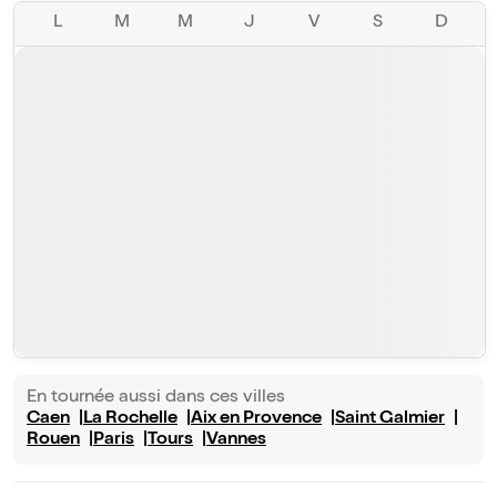
L
M
M
J
V
S
D
En tournée aussi dans ces villes
Caen
La Rochelle
Aix en Provence
Saint Galmier
Rouen
Paris
Tours
Vannes