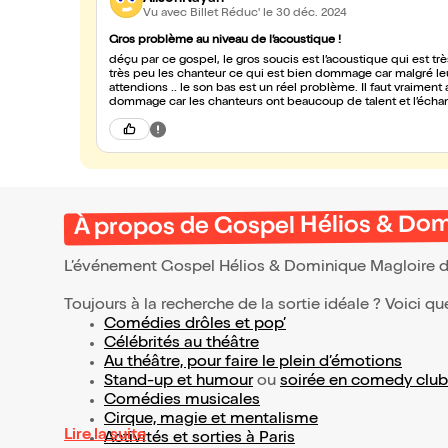
Vu avec Billet Réduc'
le 30 déc. 2024
Gros problème au niveau de l’acoustique !
déçu par ce gospel, le gros soucis est l’acoustique qui est 
très peu les chanteur ce qui est bien dommage car malgré leu
attendions .. le son bas est un réel problème. Il faut vraiment augmenter le son car cela gâche le spectacle et c’est vraiment
dommage car les chanteurs ont beaucoup de talent et l’échange
À propos de Gospel Hélios & Dom
L’événement Gospel Hélios & Dominique Magloire 
Toujours à la recherche de la sortie idéale ? Voici qu
Comédies drôles et pop’
Célébrités au théâtre
Au théâtre, pour faire le plein d’émotions
Stand-up et humour
ou
soirée en comedy club
Comédies musicales
Cirque, magie et mentalisme
Lire la suite
Activités et sorties à Paris