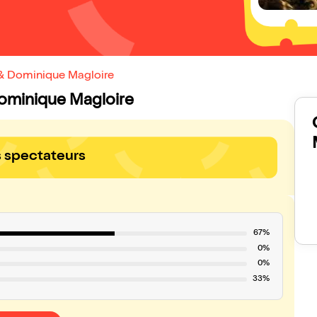
 & Dominique Magloire
 Dominique Magloire
s spectateurs
67%
0%
0%
33%