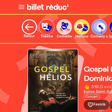
Retour
Théâtre
Comédie
Humour
Comedy clu
S
Gospel 
Dominiq
7/10
(3 avis
Eglise Saint-Su
Concert
Favoris