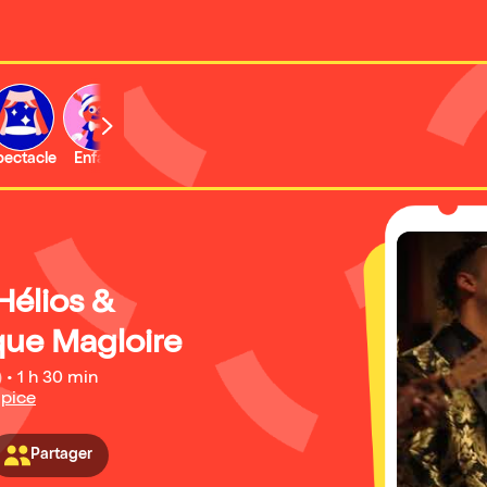
b
pectacle
Enfant
Concert
Activité
Expo et musée
Hélios &
ue Magloire
)
•
1 h 30 min
lpice
Partager