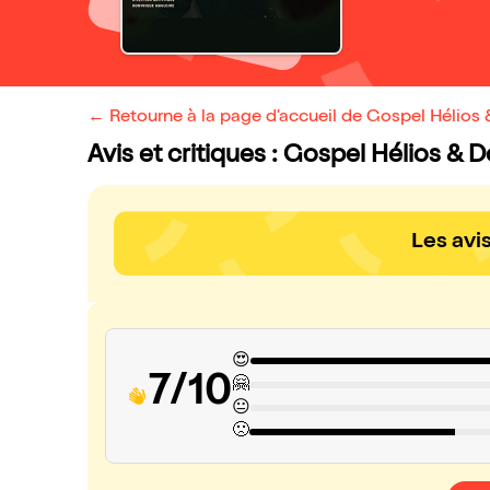
← Retourne à la page d'accueil de Gospel Hélios
Avis et critiques : Gospel Hélios &
Les avi
😍
7/10
🤗
😐
🙁