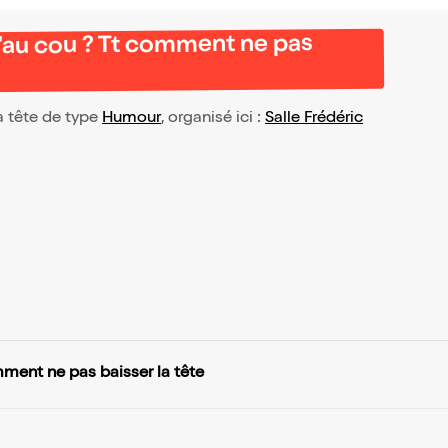
'au cou ? Tt comment ne pas
a tête de type
Humour
, organisé ici :
Salle Frédéric
ment ne pas baisser la tête