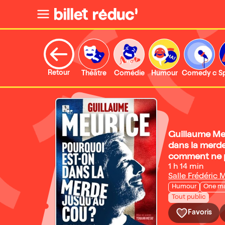
Retour
Théâtre
Comédie
Humour
Comedy clu
S
Guillaume Me
dans la merde
comment ne pa
1 h 14 min
Salle Frédéric M
Humour
One m
Tout public
Favoris