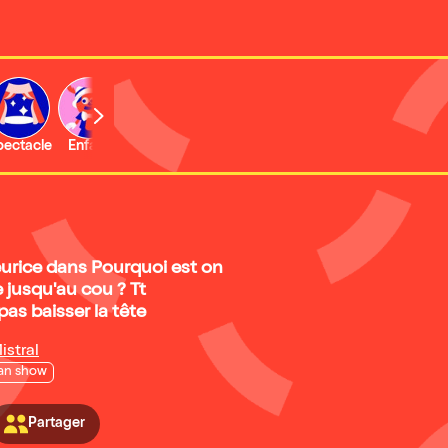
b
pectacle
Enfant
Concert
Activité
urice dans Pourquoi est on
 jusqu'au cou ? Tt
s baisser la tête
istral
an show
Partager