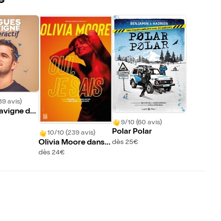
e
89 avis)
avigne da
ctif
9/10 (60 avis)
Polar Polar
10/10 (239 avis)
Olivia Moore dans
dès 25€
Oui, je sais
dès 24€