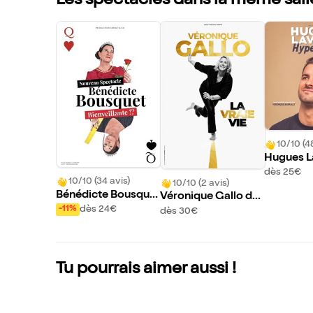
Les spectacles dans la même sall
10/10 (4
Hugues L
ns Hypera
dès 25€
10/10 (34 avis)
10/10 (2 avis)
Bénédicte Bousque
Véronique Gallo da
t dans Bienveillante
ns La vraie vie
dès 24€
-11%
dès 30€
!?
Tu pourrais aimer aussi !