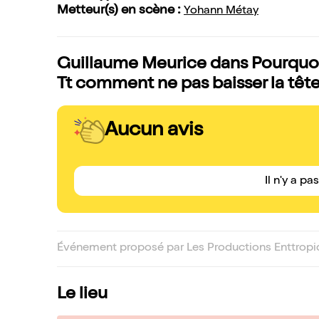
Metteur(s) en scène :
Yohann Métay
Guillaume Meurice dans Pourquoi 
Tt comment ne pas baisser la tête,
Aucun avis
Il n'y a pa
Événement proposé par Les Productions Enttropi
Le lieu