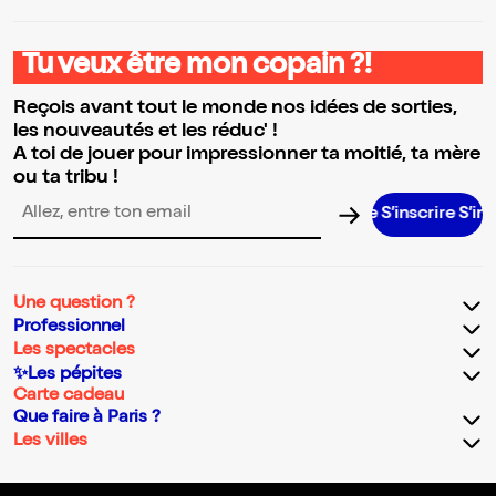
Tu veux être mon copain ?!
Reçois avant tout le monde nos idées de sorties,
les nouveautés et les réduc' !
A toi de jouer pour impressionner ta moitié, ta mère
ou ta tribu !
S’inscrire S’inscrire S’i
Adresse email pour la newsletter
Une question ?
Professionnel
Les spectacles
✨Les pépites
Carte cadeau
Que faire à Paris ?
Les villes