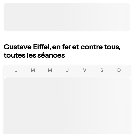
Gustave Eiffel, en fer et contre tous,
toutes les séances
L
M
M
J
V
S
D