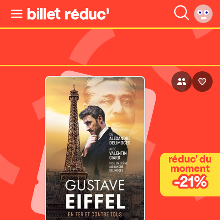
réduc' du
moment
-21%