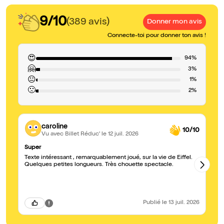
9/10
(389 avis)
Donner mon avis
Connecte-toi pour donner ton avis !
😍
94%
🤗
3%
😐
1%
🙁
2%
caroline
10/10
Vu avec Billet Réduc'
le 12 juil. 2026
Super
Tr
Texte intéressant , remarquablement joué, sur la vie de Eiffel.
On
Quelques petites longueurs. Très chouette spectacle.
dr
Publié
le 13 juil. 2026