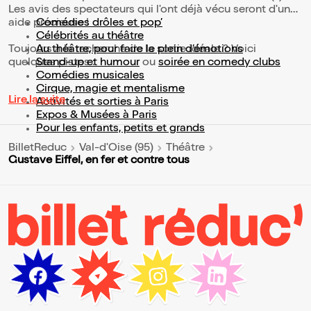
Les avis des spectateurs qui l'ont déjà vécu seront d'une
aide précieuse !
Comédies drôles et pop’
Célébrités au théâtre
Toujours à la recherche de la sortie idéale ? Voici
Au théâtre, pour faire le plein d’émotions
quelques pistes :
Stand-up et humour
ou
soirée en comedy clubs
Comédies musicales
Cirque, magie et mentalisme
Lire la suite
Activités et sorties à Paris
Expos & Musées à Paris
Pour les enfants, petits et grands
BilletReduc
Val-d'Oise (95)
Théâtre
Gustave Eiffel, en fer et contre tous