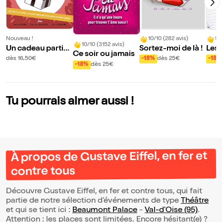
Nouveau !
10/10 (282 avis)
9/
10/10 (3152 avis)
Un cadeau particu
Sortez-moi de là !
Les 
Ce soir ou jamais
lier
ent 
dès 16,50€
-18%
dès 25€
-18%
-18%
dès 25€
nfan
Che
Tu pourrais aimer aussi !
À propos de Gustave Eiffel, en fer et
contre tous
Découvre Gustave Eiffel, en fer et contre tous, qui fait
partie de notre sélection d’événements de type
Théâtre
et qui se tient ici :
Beaumont Palace
-
Val-d'Oise (95)
.
Attention : les places sont limitées. Encore hésitant(e) ?