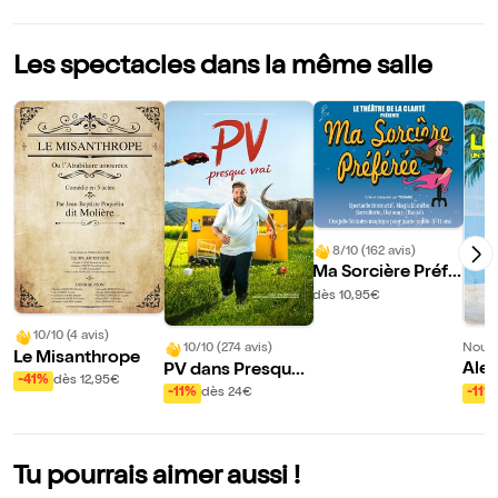
Les spectacles dans la même salle
8/10 (162 avis)
Ma Sorcière Préfé
rée
dès 10,95€
10/10 (4 avis)
Nouve
10/10 (274 avis)
Le Misanthrope
Alex
PV dans Presque
-41%
dès 12,95€
ol d
vrai
-11%
-11%
dès 24€
t ch
es 
Tu pourrais aimer aussi !