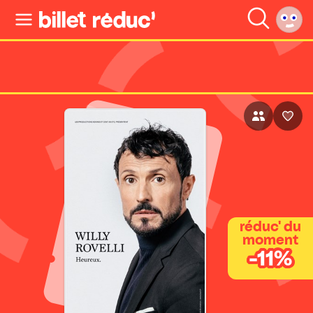
réduc' du
moment
-11%