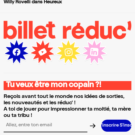
Willy Rovelli dans Heureux
Tu veux être mon copain ?!
Reçois avant tout le monde nos idées de sorties,
les nouveautés et les réduc' !
A toi de jouer pour impressionner ta moitié, ta mère
ou ta tribu !
S’inscrire S’inscrire S’inscrir
Adresse email pour la newsletter