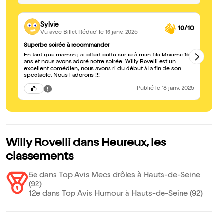
Sylvie
10/10
Vu avec Billet Réduc'
le 16 janv. 2025
Superbe soirée à recommander
G
En tant que maman j ai offert cette sortie à mon fils Maxime 15
je
ans et nous avons adoré notre soirée. Willy Rovelli est un
si
excellent comédien, nous avons ri du début à la fin de son
- 
spectacle. Nous l adorons !!!
Publié
le 18 janv. 2025
Willy Rovelli dans Heureux, les
classements
5e dans Top Avis Mecs drôles à Hauts-de-Seine
(92)
12e dans Top Avis Humour à Hauts-de-Seine (92)