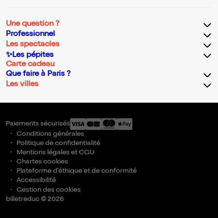
Une question ?
Professionnel
Les spectacles
✨Les pépites
Carte cadeau
Que faire à Paris ?
Les villes
Paiements sécurisés
Conditions générales
Politique de confidentialité
Mentions légales et CGU
Chartes cookies
Plateforme d'éthique et de conformité
Accessibilité
Gestion des cookies
billetreduc © 2026