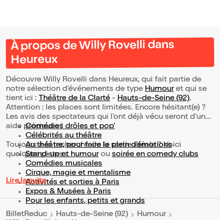
À propos de Willy Rovelli dans
Heureux
Découvre Willy Rovelli dans Heureux, qui fait partie de
notre sélection d’événements de type
Humour
et qui se
tient ici :
Théâtre de la Clarté
-
Hauts-de-Seine (92)
.
Attention : les places sont limitées. Encore hésitant(e) ?
Les avis des spectateurs qui l'ont déjà vécu seront d'une
aide précieuse !
Comédies drôles et pop’
Célébrités au théâtre
Toujours à la recherche de la sortie idéale ? Voici
Au théâtre, pour faire le plein d’émotions
quelques pistes :
Stand-up et humour
ou
soirée en comedy clubs
Comédies musicales
Cirque, magie et mentalisme
Lire la suite
Activités et sorties à Paris
Expos & Musées à Paris
Pour les enfants, petits et grands
BilletReduc
Hauts-de-Seine (92)
Humour