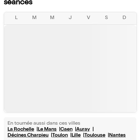
séances
L
M
M
J
V
S
D
En tournée aussi dans ces villes
La Rochelle
Le Mans
Caen
Auray
Décines Charpieu
Toulon
Lille
Toulouse
Nantes