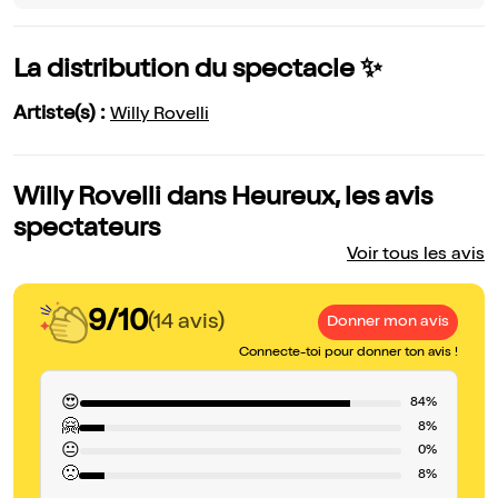
La distribution du spectacle ✨
Artiste(s) :
Willy Rovelli
Willy Rovelli dans Heureux, les avis
spectateurs
Voir tous les avis
9/10
(14 avis)
Donner mon avis
Connecte-toi pour donner ton avis !
😍
84%
🤗
8%
😐
0%
🙁
8%