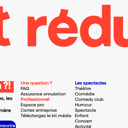
Une question ?
Les spectacles
 ?!
FAQ
Théâtre
Assurance annulation
Comédie
s, les
Professionnel
Comedy club
Espace pro
Humour
 mère
Cartes entreprise
Spectacle
Téléchargez le kit média
Enfant
Concert
S’inscrire S’inscrire S’inscrire S’inscrire S’inscrire S’inscrire S’inscrire S’inscrire S’inscrire S’inscrire S’inscrire S’inscrire
Activité