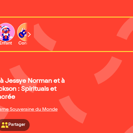
Enfant
Concert
Activité
 Jessye Norman et à
kson : Spirituals et
acrée
Dame Souveraine du Monde
Partager