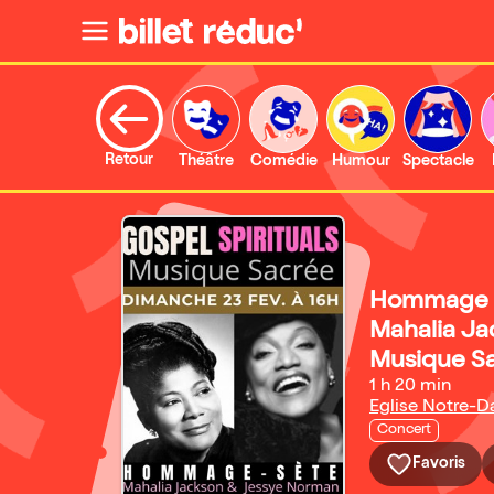
Retour
Théâtre
Comédie
Humour
Spectacle
Hommage à
Mahalia Jac
Musique S
1 h 20 min
Eglise Notre-
Concert
Favoris