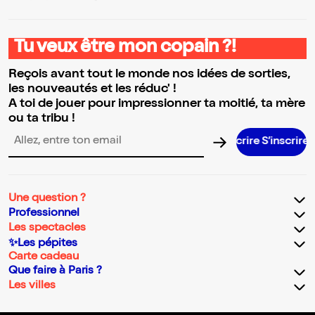
Tu veux être mon copain ?!
Reçois avant tout le monde nos idées de sorties,
les nouveautés et les réduc' !
A toi de jouer pour impressionner ta moitié, ta mère
ou ta tribu !
S’inscrir
Adresse email pour la newsletter
Une question ?
Professionnel
Les spectacles
✨Les pépites
Carte cadeau
Que faire à Paris ?
Les villes