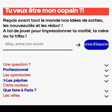
Tu veux être mon copain ?!
Reçois avant tout le monde nos idées de sorties,
les nouveautés et les réduc' !
A toi de jouer pour impressionner ta moitié, ta mère
ou ta tribu !
S’inscr
Adresse email pour la newsletter
Une question ?
Professionnel
Les spectacles
✨Les pépites
Carte cadeau
Que faire à Paris ?
Les villes