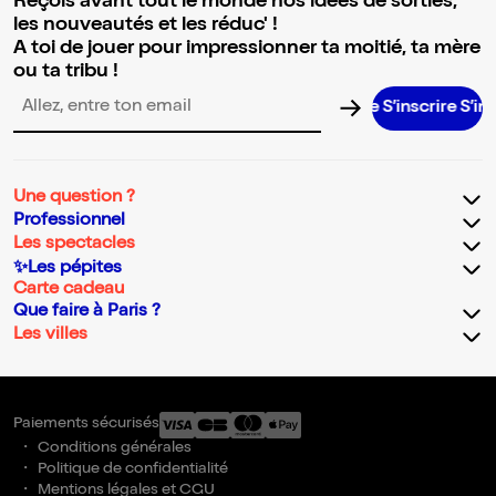
Reçois avant tout le monde nos idées de sorties,
les nouveautés et les réduc' !
A toi de jouer pour impressionner ta moitié, ta mère
ou ta tribu !
S’inscrire S’inscrire 
Adresse email pour la newsletter
Une question ?
Professionnel
Les spectacles
✨Les pépites
Carte cadeau
Que faire à Paris ?
Les villes
Paiements sécurisés
Conditions générales
Politique de confidentialité
Mentions légales et CGU