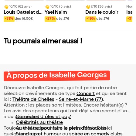
10/10 (62 avis)
10/10 (5 avis)
7/10 (36 avis)
Nouve
Louis Cattelat dan
Yael Naim
Dans le couloir
Isab
s Arecibo
-31%
dès 16,50€
-27%
dès 27€
-19%
dès 27€
-31%
Tu pourrais aimer aussi !
À propos de Isabelle Georges
Découvre Isabelle Georges, qui fait partie de notre
sélection d’événements de type
Concert
et qui se tient
ici :
Théâtre de Chelles
-
Seine-et-Marne (77)
.
Attention : les places sont limitées. Encore hésitant(e) ?
Les avis des spectateurs qui l'ont déjà vécu seront d'une
aide précieuse !
Comédies drôles et pop’
Célébrités au théâtre
Toujours à la recherche de la sortie idéale ? Voici
Au théâtre, pour faire le plein d’émotions
quelques pistes :
Stand-up et humour
ou
soirée en comedy clubs