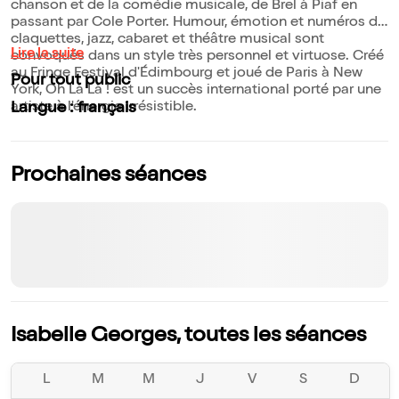
chanson et de la comédie musicale, de Brel à Piaf en
passant par Cole Porter. Humour, émotion et numéros de
claquettes, jazz, cabaret et théâtre musical sont
Lire la suite
convoqués dans un style très personnel et virtuose. Créé
au Fringe Festival d'Édimbourg et joué de Paris à New
Pour tout public
York, Oh Là Là ! est un succès international porté par une
artiste à l'énergie irrésistible.
Langue : français
Prochaines séances
Isabelle Georges, toutes les séances
L
M
M
J
V
S
D