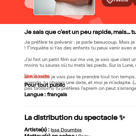
Favoris
Je sais que c'est un peu rapide, mais... 
Je préfère te prévenir : je parle beaucoup. Mais je 
! T'inquiète si t'as des enfants tu peux venir ave
J'ai fait un petit film sur ma vie, je sais que c'e
moins tu sauras où tu mets les pieds. Sur la Lune, q
Lire la suite
Bon écoute je vais pas te prendre tout ton temps. 
agenda, tu choisis une date, et moi je m'adapte. (J
Pour tout public
pas tatillon si tu préfères l'aprem on peut s'arrange
Langue : français
La distribution du spectacle ✨
Artiste(s) :
Issa Doumbia