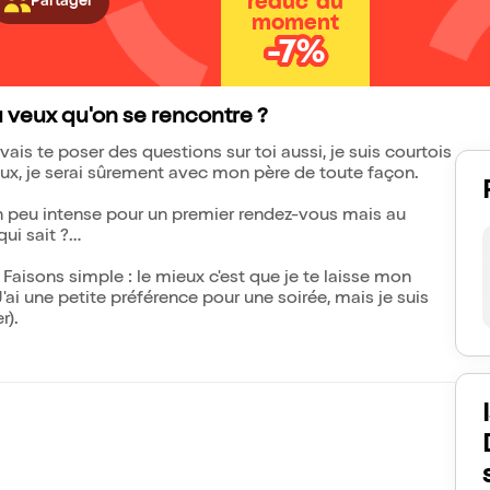
réduc' du
Partager
moment
-7%
tu veux qu'on se rencontre ?
vais te poser des questions sur toi aussi, je suis courtois
c eux, je serai sûrement avec mon père de toute façon.
st un peu intense pour un premier rendez-vous mais au
ui sait ?
Faisons simple : le mieux c'est que je te laisse mon
'ai une petite préférence pour une soirée, mais je suis
r).