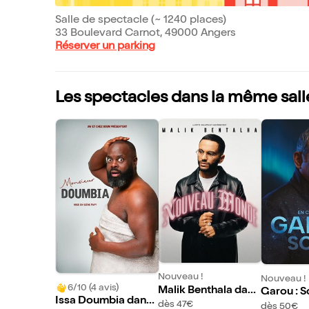
Salle de spectacle (~ 1240 places)
33 Boulevard Carnot, 49000 Angers
Réserver un parking
Les spectacles dans la même sall
Nouveau !
Nouveau !
6/10 (4 avis)
Malik Benthala dans
Garou : S
Issa Doumbia dans
Nouveau Monde
dès 47€
dès 50€