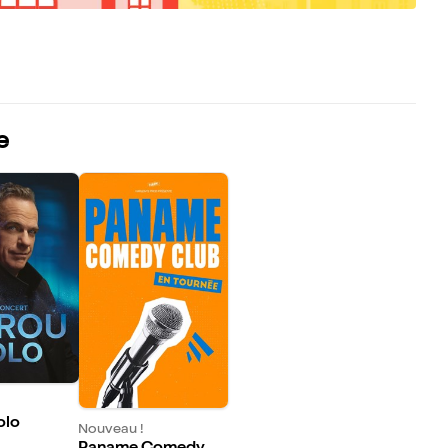
e
olo
Nouveau !