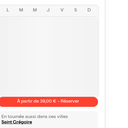
L
M
M
J
V
S
D
À partir de 39,00 € - Réserver
En tournée aussi dans ces villes
Saint Grégoire