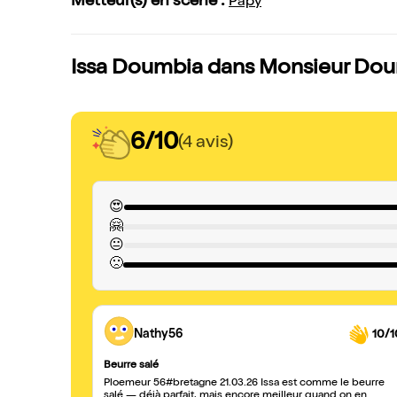
Metteur(s) en scène :
Papy
Issa Doumbia dans Monsieur Doumb
6/10
(4 avis)
😍
🤗
😐
🙁
Nathy56
10/1
Beurre salé
Ploemeur 56#bretagne 21.03.26 Issa est comme le beurre
salé — déjà parfait, mais encore meilleur quand on en