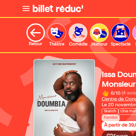
Retour
Théâtre
Comédie
Humour
Spectacle
Issa Dou
Monsieur
6/10
(4 avis
Centre de Cong
Le 20 novembr
Sketch
One ma
Familial
À partir de 39