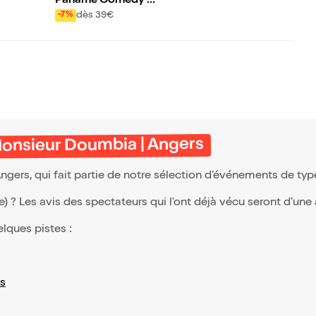
Paname Comedy Cl
ub | Angers
dès 39€
-7%
onsieur Doumbia | Angers
ers, qui fait partie de notre sélection d’événements de ty
(e) ? Les avis des spectateurs qui l'ont déjà vécu seront d'une
elques pistes :
s