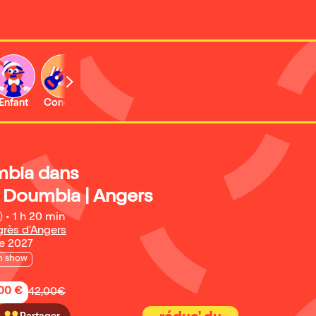
Enfant
Concert
mbia dans
 Doumbia | Angers
)
•
1 h 20 min
rès d'Angers
e 2027
n show
,00 €
42,00€