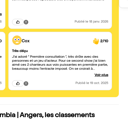
a
e
us
26
Publié
le 18 janv. 2026
0
Cox
2/10
Très déçu
ne
J'ai adoré " Première consultation ", très drôle avec des
personnes et un jeu d'acteur. Pour ce second show j'ai bien
aimé ces 2 chanteurs aux voix puissantes en première partie,
beaucoup moins l'entracte imposé. On se croirait à
l'Olympia. Et concernant le spectacle je l'ai trouvé long avec
Voir plus
les échanges du public et pas franchement marrant. Issa est
excellent dans ses personnages mais là je n'ai vraiment pas
25
Publié
le 19 oct. 2025
adhéré au thème de ce spectacle.
bia | Angers, les classements