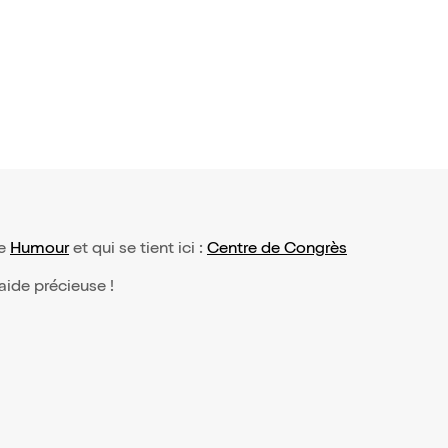
pe
Humour
et qui se tient ici :
Centre de Congrès
 aide précieuse !