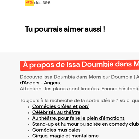
Monsieur Doumbia |
dès 39€
-7%
Angers
Tu pourrais aimer aussi !
À propos de Issa Doumbia dans M
Découvre Issa Doumbia dans Monsieur Doumbia | Ang
d'Angers
-
Angers
.
Attention : les places sont limitées. Encore hésitant
Toujours à la recherche de la sortie idéale ? Voici qu
Comédies drôles et pop’
Célébrités au théâtre
Au théâtre, pour faire le plein d’émotions
Stand-up et humour
ou
soirée en comedy club
Comédies musicales
Cirque, magie et mentalisme