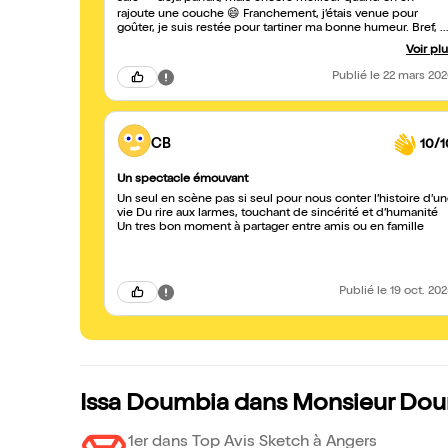
rajoute une couche 😄 Franchement, j’étais venue pour
goûter, je suis restée pour tartiner ma bonne humeur. Bref, ç
fond dans la bouche et dans le moral… comme une Bretagn
Voir pl
qui aurait décidé de faire du stand-up. Merciiiii Issaaaaaaaa
Je recommande
Publié
le 22 mars 20
CB
10/1
Un spectacle émouvant
Un seul en scène pas si seul pour nous conter l’histoire d’u
vie Du rire aux larmes, touchant de sincérité et d’humanité
Un tres bon moment à partager entre amis ou en famille
Publié
le 19 oct. 20
Issa Doumbia dans Monsieur Doum
1er dans Top Avis Sketch à Angers