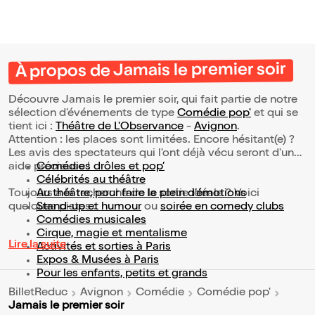
À propos de Jamais le premier soir
Découvre Jamais le premier soir, qui fait partie de notre
sélection d’événements de type
Comédie pop'
et qui se
tient ici :
Théâtre de L'Observance
-
Avignon
.
Attention : les places sont limitées. Encore hésitant(e) ?
Les avis des spectateurs qui l'ont déjà vécu seront d'une
aide précieuse !
Comédies drôles et pop’
Célébrités au théâtre
Toujours à la recherche de la sortie idéale ? Voici
Au théâtre, pour faire le plein d’émotions
quelques pistes :
Stand-up et humour
ou
soirée en comedy clubs
Comédies musicales
Cirque, magie et mentalisme
Lire la suite
Activités et sorties à Paris
Expos & Musées à Paris
Pour les enfants, petits et grands
BilletReduc
Avignon
Comédie
Comédie pop'
Jamais le premier soir