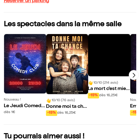
Réserver un parking
Les spectacles dans la même salle
10/10 (214 avis)
La mort c'est mieu
x à deux
-15%
dès 16,25€
Nouveau !
Nouve
10/10 (76 avis)
Le Jeudi Comedy
Emm
Donne moi ta cha
Club
ans 
nce
dès 1€
-15%
-15%
dès 16,25€
mpe
Tu pourrais aimer aussi !