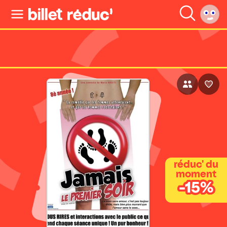
réduc' du
moment
-15%