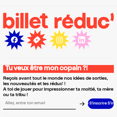
Tu veux être mon copain ?!
Reçois avant tout le monde nos idées de sorties,
les nouveautés et les réduc' !
A toi de jouer pour impressionner ta moitié, ta mère
ou ta tribu !
S’inscrire S’inscrire S’i
Adresse email pour la newsletter