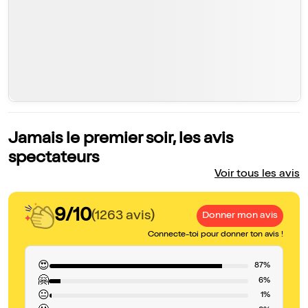
Jamais le premier soir, les avis
spectateurs
Voir tous les avis
9/10
(1263 avis)
Donner mon avis
Connecte-toi pour donner ton avis !
😍
87%
🤗
6%
😐
1%