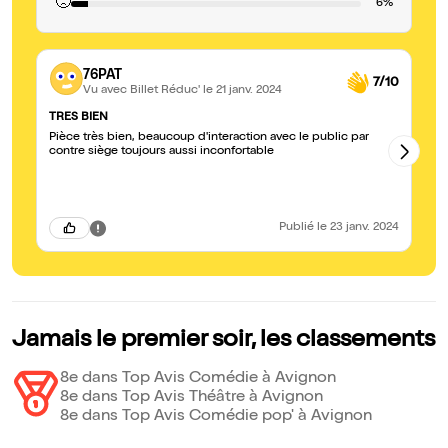
🙁
6%
76PAT
7/10
Vu avec Billet Réduc'
le 21 janv. 2024
TRES BIEN
tr
Pièce très bien, beaucoup d'interaction avec le public par
tr
contre siège toujours aussi inconfortable
mo
Publié
le 23 janv. 2024
Jamais le premier soir, les classements
8e dans Top Avis Comédie à Avignon
8e dans Top Avis Théâtre à Avignon
8e dans Top Avis Comédie pop' à Avignon