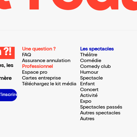
Une question ?
Les spectacles
 ?!
FAQ
Théâtre
Assurance annulation
Comédie
s, les
Professionnel
Comedy club
Espace pro
Humour
 mère
Cartes entreprise
Spectacle
Téléchargez le kit média
Enfant
Concert
S’inscrire S’inscrire S’inscrire S’inscrire S’inscrire S’inscrire S’inscrire S’inscrire S’inscrire S’inscrire S’inscrire S’inscrire
Activité
Expo
Spectacles passés
Autres spectacles
Autres