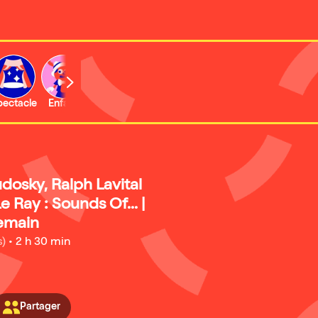
b
pectacle
Enfant
Concert
Activité
Expo et musée
dosky, Ralph Lavital
e Ray : Sounds Of... |
emain
s)
•
2 h 30 min
Partager