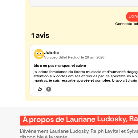
Donn
Connecte-toi 
1 avis
Juliette
Vu avec Billet Réduc'
le 29 avr. 2026
trio a ne pas manquer et suivre
j’ai adore l’ambiance de liberte musicale et d'humanité degagee 
attention aux ondes emises et recues par les spectateurs ajoutait du piquant a la voix magnifique de la superbe Lauriane, a ses
mantras. je suis ressortie apaisée et comblee. bravo a Sylvain 
À propos de Lauriane Ludosky, Ral
L’événement Lauriane Ludosky, Ralph Lavital et Sylv
disponible à la vente.