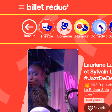
Retour
Théâtre
Comédie
Humour
Comedy clu
S
Lauriane Lu
et Sylvain L
#JazzDeD
10/10
(1 avi
Le Baiser Salé
Jazz
Tout public
Favoris