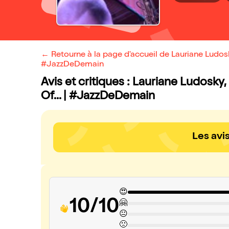
← Retourne à la page d'accueil de Lauriane Ludosky,
#JazzDeDemain
Avis et critiques : Lauriane Ludosky,
Of... | #JazzDeDemain
Les avi
😍
10/10
🤗
😐
🙁