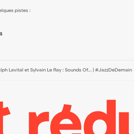
elques pistes :
s
lph Lavital et Sylvain Le Ray : Sounds Of... | #JazzDeDemain