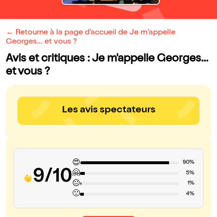
← Retourne à la page d'accueil de Je m'appelle
Georges... et vous ?
Avis et critiques : Je m'appelle Georges...
et vous ?
Les avis spectateurs
😍
90%
9/10
🤗
5%
😐
1%
🙁
4%