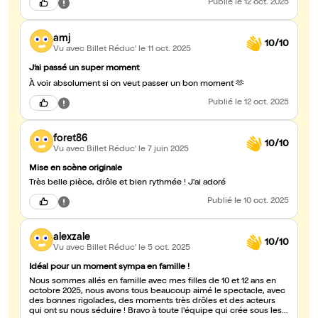
Publié
le 12 oct. 2025
amj
10/10
Vu avec Billet Réduc'
le 11 oct. 2025
J’ai passé un super moment
À voir absolument si on veut passer un bon moment 🫶
Publié
le 12 oct. 2025
foret86
10/10
Vu avec Billet Réduc'
le 7 juin 2025
Mise en scène originale
Très belle pièce, drôle et bien rythmée ! J'ai adoré
Publié
le 10 oct. 2025
alexzale
10/10
Vu avec Billet Réduc'
le 5 oct. 2025
Idéal pour un moment sympa en famille !
Nous sommes allés en famille avec mes filles de 10 et 12 ans en
octobre 2025, nous avons tous beaucoup aimé le spectacle, avec
des bonnes rigolades, des moments très drôles et des acteurs
qui ont su nous séduire ! Bravo à toute l'équipe qui crée sous les