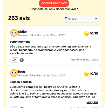
Donner mon avis
Connecte-toi pour donner ton avis !
263 avis
didier
10/10
Vu avec Billet Réduc'
le 12 oct. 2025
super moment
très beaux jeux d'acteurs qui changent de registre au fil de la
piece, beaucoup de dynamisme A voir pour passer une
excellente soirée
Publié
le 13 oct. 2025
icon
10/10
Vu avec Billet Réduc'
le 12 oct. 2025
Tout en dentelle
Succulente comédie au Théâtre La Bruyère. C'était la
dernière,mais le spectacle reviendra, a promis le metteur en
scène Eric Bu. Scénario délectable et cocasse, acteurs espiègles,
bluette délicate et formidable, tirades â foison, n'hésitez pas. Tout
le plateau était parfait, et ce fut un plaisir de revoir dans le nombre
Voir plus
Mélanie Page dans un très bon tandem avec Mathieu Coniglio.
Bravo !