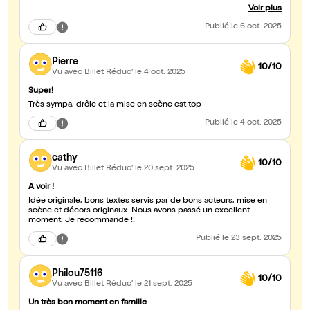
yeux des spectateurs un grand nombre de personnages avec un
Voir plus
rythme bien soutenu ! Je conseille !
Publié
le 6 oct. 2025
Pierre
10/10
Vu avec Billet Réduc'
le 4 oct. 2025
Super!
Très sympa, drôle et la mise en scène est top
Publié
le 4 oct. 2025
cathy
10/10
Vu avec Billet Réduc'
le 20 sept. 2025
A voir !
Idée originale, bons textes servis par de bons acteurs, mise en
scène et décors originaux. Nous avons passé un excellent
moment. Je recommande !!
Publié
le 23 sept. 2025
Philou75116
10/10
Vu avec Billet Réduc'
le 21 sept. 2025
Un très bon moment en famille