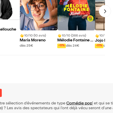
Lellouche
10/10 (10 avis)
10/10 (366 avis)
10/10 (56
María Moreno
Mélodie Fontaine d
Jojo Bern
ans Nickel Nickel
out le mon
dès 25€
dès 24€
dès 2
-11%
-11%
eauf
 notre sélection d’événements de type
Comédie pop'
et qui se ti
(e) ? Les avis des spectateurs qui l'ont déjà vécu seront d'une