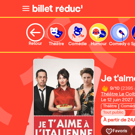
Retour
Théâtre
Comédie
Humour
Comedy clu
S
Je t'aime
9/10
(2395 
Théâtre Le Col
Le 12 juin 2027
Théâtre
Coméd
Tout public
À partir de 24
Favoris