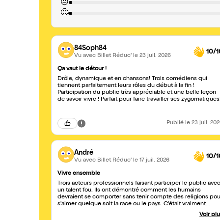
😐
🙁
84Soph84
10/1
Vu avec Billet Réduc'
le 23 juil. 2026
Ça vaut le détour !
Drôle, dynamique et en chansons! Trois comédiens qui
tiennent parfaitement leurs rôles du début à la fin !
Participation du public très appréciable et une belle leçon
de savoir vivre ! Parfait pour faire travailler ses zygomatiques
Publié
le 23 juil. 20
André
10/1
Vu avec Billet Réduc'
le 17 juil. 2026
Vivre ensemble
Trois acteurs professionnels faisant participer le public ave
un talent fou. Ils ont démontré comment les humains
devraient se comporter sans tenir compte des religions pou
s'aimer quelque soit la race ou le pays. C'était vraiment
sublime !
Voir pl