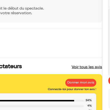
t le début du spectacle.
votre réservation.
ectateurs
Voir tous les avis
Donner mon avis
Connecte-toi pour donner ton avis !
94%
4%