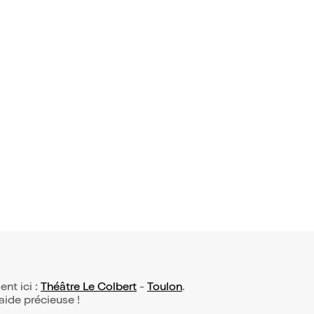
 avis)
ard dans T
de il est b
4€
ent ici :
Théâtre Le Colbert
-
Toulon
.
 aide précieuse !