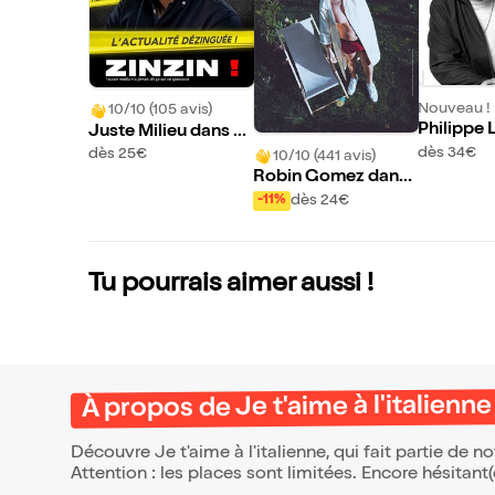
Nouveau !
10/10 (105 avis)
Philippe 
Juste Milieu dans Zi
nzin !
dès 34€
dès 25€
10/10 (441 avis)
Robin Gomez dans
Viens on se rentre d
dès 24€
-11%
edans mais fort !
Tu pourrais aimer aussi !
À propos de Je t'aime à l'italienne
Découvre Je t'aime à l'italienne, qui fait partie de
Attention : les places sont limitées. Encore hésitant