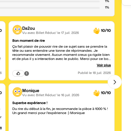
1%
1%
Da2ou
0
10/10
Vu avec Billet Réduc'
le 17 juil. 2026
Bon moment de rire
Innate
Ça fait plaisir de pouvoir rire de ce sujet sans se prendre la
Une t
tête ou sans entendre une tonne de réprimandes. Je
d'ann
recommande vivement. Aucun moment creux ça rigole bien
talen
!
et de plus il y a interaction avec le public. Merci pour ce bon
compli
moment !!
vous d
Voir plus
climat
26
Publié
le 18 juil. 2026
Monique
0
10/10
Vu avec Billet Réduc'
le 16 juil. 2026
Superbe expérience !
Intel
c
Du rire du début à la fin, je recommande la pièce à 1000 % !
Texte
Un grand merci pour l'expérience :) Monique
coméd
r
bienve
clima
une p
us