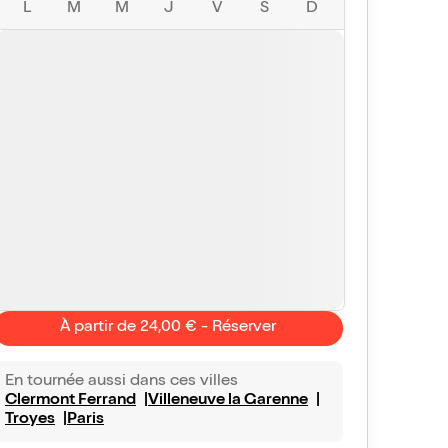
L
M
M
J
V
S
D
À partir de 24,00 € - Réserver
En tournée aussi dans ces villes
Clermont Ferrand
Villeneuve la Garenne
Troyes
Paris