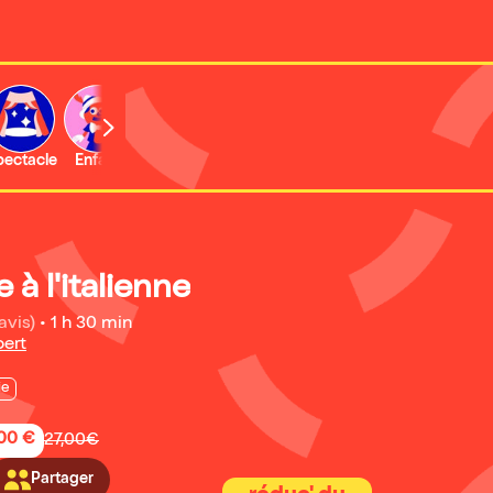
b
pectacle
Enfant
Concert
 à l'italienne
avis)
•
1 h 30 min
bert
ie
,00 €
27,00€
Partager