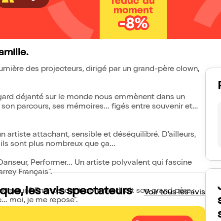
réduc' du
moment
-8%
amille.
a lumière des projecteurs, dirigé par un grand-père clown,
egard déjanté sur le monde nous emmènent dans un
, son parcours, ses mémoires... figés entre souvenir et
n artiste attachant, sensible et déséquilibré. D'ailleurs,
, ils sont plus nombreux que ça...
nseur, Performer... Un artiste polyvalent qui fascine
rrey Français".
ue, les avis spectateurs
l'humour ? En attendant, comme dirait son grand père :
Voir tous les avis
re... moi, je me repose".