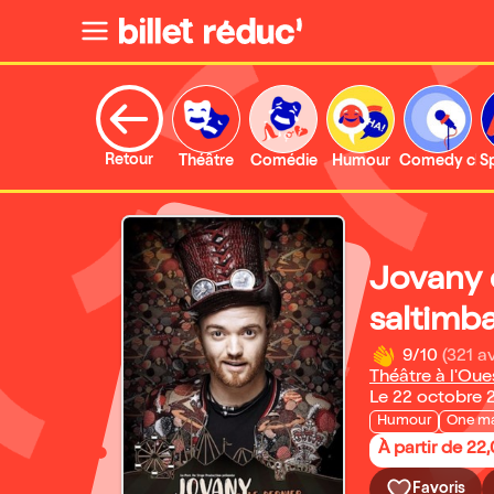
Retour
Théâtre
Comédie
Humour
Comedy clu
S
Jovany 
saltimb
9/10
(321 av
Théâtre à l'Ou
Le 22 octobre 
Humour
One m
À partir de 22
Favoris