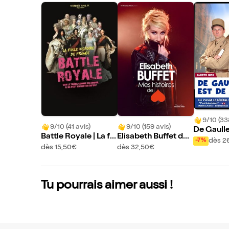
9/10 (33
9/10 (41 avis)
9/10 (159 avis)
De Gaulle
Battle Royale | La fo
Elisabeth Buffet dan
our
dès 2
-7%
lle histoire de Franc
s Mes histoires de c
dès 15,50€
dès 32,50€
e - Volet 2
oeur
Tu pourrais aimer aussi !