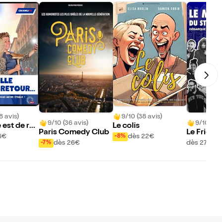
8 avis)
9/10 (38 avis)
9/10 (36 avis)
9/10 (8 a
 est de ret
Le colis
Paris Comedy Club
Le Fridge
6€
dès 22€
-8%
ams
dès 26€
dès 27€
-7%