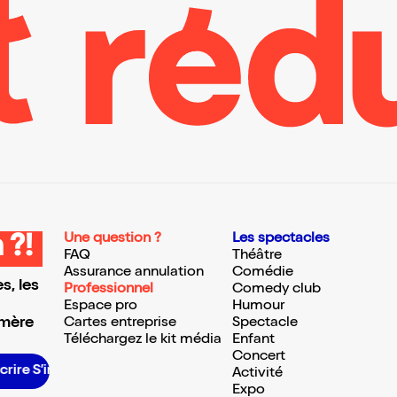
Une question ?
Les spectacles
 ?!
FAQ
Théâtre
Assurance annulation
Comédie
s, les
Professionnel
Comedy club
Espace pro
Humour
 mère
Cartes entreprise
Spectacle
Téléchargez le kit média
Enfant
Concert
 S’inscrire S’inscrire S’inscrire S’inscrire S’inscrire S’inscrire S’inscrire S’inscrire S’inscrire S’inscrire S’inscrire
Activité
Expo