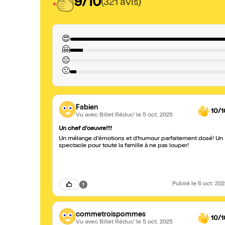
9/10
(321 avis)
😍
🤗
😐
🙁
Fabien
10/1
Vu avec Billet Réduc'
le 5 oct. 2025
Un chef d'oeuvre!!!!
Un mélange d'émotions et d'humour parfaitement dosé! Un
spectacle pour toute la famille à ne pas louper!
Publié
le 6 oct. 20
commetroispommes
10/1
Vu avec Billet Réduc'
le 5 oct. 2025