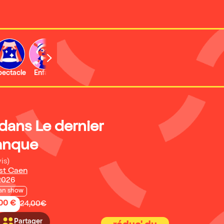
b
pectacle
Enfant
Concert
dans Le dernier
anque
is)
est Caen
2026
an show
,00 €
24,00€
Partager