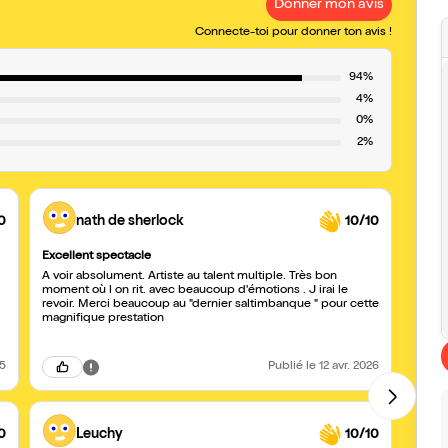
Donner mon avis
Connecte-toi pour donner ton avis !
94%
4%
0%
2%
0
nath de sherlock
10/10
Excellent spectacle
Bravo l
À voir absolument. Artiste au talent multiple. Très bon
Une be
moment où l on rit. avec beaucoup d'émotions . J irai le
plurid
revoir. Merci beaucoup au "dernier saltimbanque " pour cette
pour 
magnifique prestation
25
Publié
le 12 avr. 2026
0
Leuchy
10/10