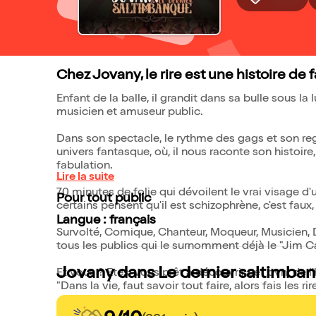
Chez Jovany, le rire est une histoire de f
Enfant de la balle, il grandit dans sa bulle sous l
musicien et amuseur public.
Dans son spectacle, le rythme des gags et son r
univers fantasque, où, il nous raconte son histoire
fabulation.
Lire la suite
70 minutes de folie qui dévoilent le vrai visage d'u
Pour tout public
certains pensent qu'il est schizophrène, c'est faux
Langue : français
Survolté, Comique, Chanteur, Moqueur, Musicien, Da
tous les publics qui le surnomment déjà le "Jim Ca
Jovany dans Le dernier saltimbanq
Et vous ? Etes-vous prêt à découvrir cet ovni de 
"Dans la vie, faut savoir tout faire, alors fais les ri