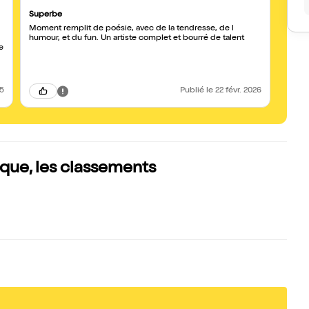
Superbe
Le de
Moment remplit de poésie, avec de la tendresse, de l
Spect
humour, et du fun. Un artiste complet et bourré de talent
monde 
C’est 
person
y les
25
Publié
le 22 févr. 2026
que, les classements