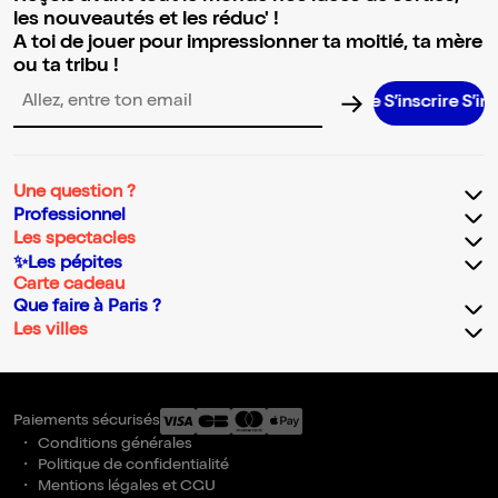
les nouveautés et les réduc' !
A toi de jouer pour impressionner ta moitié, ta mère
ou ta tribu !
S’inscrire S’inscrire
Adresse email pour la newsletter
Une question ?
Professionnel
Les spectacles
✨Les pépites
Carte cadeau
Que faire à Paris ?
Les villes
Paiements sécurisés
Conditions générales
Politique de confidentialité
Mentions légales et CGU