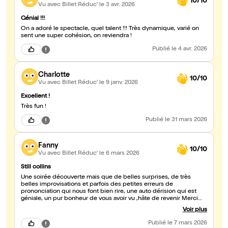
10/10
Vu avec Billet Réduc'
le 3 avr. 2026
Génial !!!
On a adoré le spectacle, quel talent !!! Très dynamique, varié on
sent une super cohésion, on reviendra !
Publié
le 4 avr. 2026
Charlotte
10/10
Vu avec Billet Réduc'
le 9 janv. 2026
Excellent !
Très fun !
Publié
le 31 mars 2026
Fanny
10/10
Vu avec Billet Réduc'
le 6 mars 2026
Still collins
Une soirée découverte mais que de belles surprises, de très
belles improvisations et parfois des petites erreurs de
prononciation qui nous font bien rire, une auto dérision qui est
géniale, un pur bonheur de vous avoir vu ,hâte de revenir Merci
pour tout Fanny et Christophe
Voir plus
Publié
le 7 mars 2026