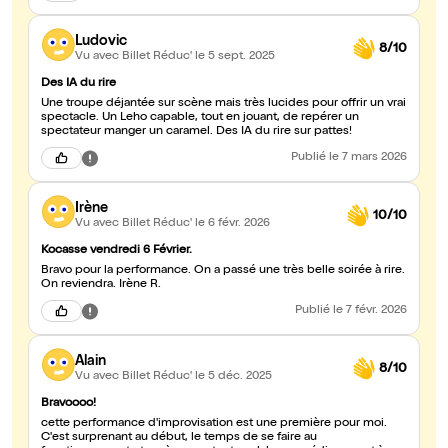
Ludovic
8/10
Vu avec Billet Réduc'
le 5 sept. 2025
Des IA du rire
Une troupe déjantée sur scène mais très lucides pour offrir un vrai
spectacle. Un Leho capable, tout en jouant, de repérer un
spectateur manger un caramel. Des IA du rire sur pattes!
Publié
le 7 mars 2026
Irène
10/10
Vu avec Billet Réduc'
le 6 févr. 2026
Kocasse vendredi 6 Février.
Bravo pour la performance. On a passé une très belle soirée à rire.
On reviendra. Irène R.
Publié
le 7 févr. 2026
Alain
8/10
Vu avec Billet Réduc'
le 5 déc. 2025
Bravoooo!
cette performance d'improvisation est une première pour moi.
C'est surprenant au début, le temps de se faire au