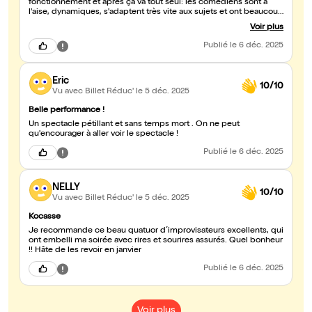
fonctionnement et après ça va tout seul: les comédiens sont à
l'aise, dynamiques, s'adaptent très vite aux sujets et ont beaucoup
d'imagination. Super troupe de théâtre. A recommander à ses
Voir plus
amis.
Publié
le 6 déc. 2025
Eric
10/10
Vu avec Billet Réduc'
le 5 déc. 2025
Belle performance !
Un spectacle pétillant et sans temps mort . On ne peut
qu'encourager à aller voir le spectacle !
Publié
le 6 déc. 2025
NELLY
10/10
Vu avec Billet Réduc'
le 5 déc. 2025
Kocasse
Je recommande ce beau quatuor d´improvisateurs excellents, qui
ont embelli ma soirée avec rires et sourires assurés. Quel bonheur
!! Hâte de les revoir en janvier
Publié
le 6 déc. 2025
Voir plus