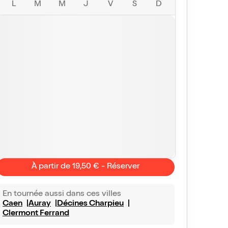
L
M
M
J
V
S
D
À partir de 19,50 € - Réserver
En tournée aussi dans ces villes
Caen
Auray
Décines Charpieu
Clermont Ferrand