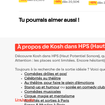
dès 20,50€
-14%
dès 20,50€
-14%
dès 
-10%
Tu pourrais aimer aussi !
À propos de Kosh dans HPS (Haut
Découvre Kosh dans HPS (Haut Potentiel Sonore), qu
Attention : les places sont limitées. Encore hésitant
Toujours à la recherche de la sortie idéale ? Voici qu
Comédies drôles et pop’
Célébrités au théâtre
Au théâtre, pour faire le plein d’émotions
Stand-up et humour
ou
soirée en comedy club
Comédies musicales
Cirque, magie et mentalisme
Lire la suite
Activités et sorties à Paris