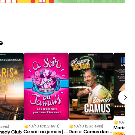
e
10/10 (59
10/10 (3152 avis)
10/10 (263 avis)
 avis)
Marie-Cla
Ce soir ou jamais | R
Daniel Camus dans
medy Club
dans Hépa
dès 1
-15%