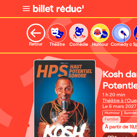
Retour
Théâtre
Comédie
Humour
Comedy clu
S
Kosh da
Potentie
1 h 20 min
Théâtre à l'Oue
Le 6 mars 2027
Humour
Succès
Familial
À partir de 19,