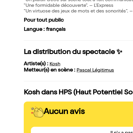
"Un plaisir d'être sur scène tout à fait communicat
"Une formidable découverte". – L'Express
"Un virtuose des jeux de mots et des sonorités". –
Pour tout public
Langue : français
La distribution du spectacle ✨
Artiste(s) :
Kosh
Metteur(s) en scène :
Pascal Légitimus
Kosh dans HPS (Haut Potentiel Son
Aucun avis