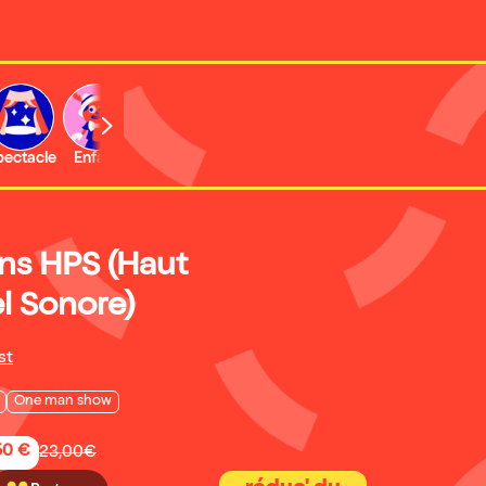
b
pectacle
Enfant
Concert
Activité
ns HPS (Haut
l Sonore)
st
One man show
50 €
23,00€