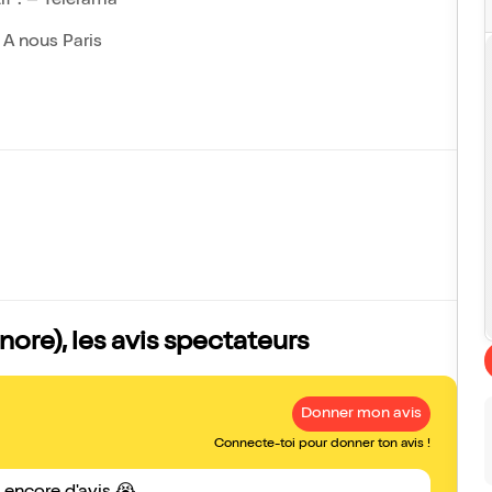
if". – Télérama
 A nous Paris
ore), les avis spectateurs
Donner mon avis
Connecte-toi pour donner ton avis !