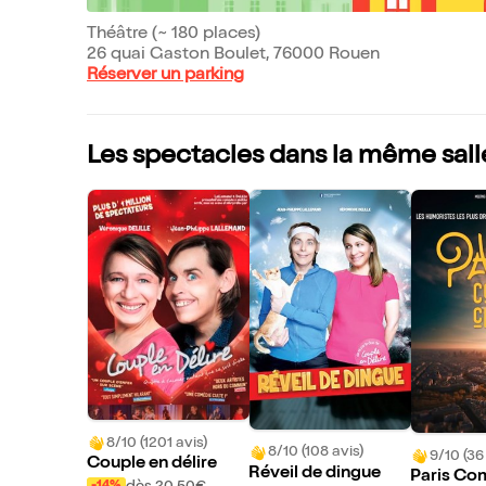
Théâtre (~ 180 places)
26 quai Gaston Boulet, 76000 Rouen
Réserver un parking
Les spectacles dans la même sall
8/10 (1201 avis)
8/10 (108 avis)
9/10 (36
Couple en délire
Réveil de dingue
Paris Co