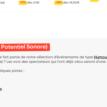
ouen
Happy Hour
dès 23€
dès 19,50€
-11%
-15%
25€
 Potentiel Sonore)
i fait partie de notre sélection d’événements de type
Humou
(e) ? Les avis des spectateurs qui l'ont déjà vécu seront d'une
elques pistes :
s