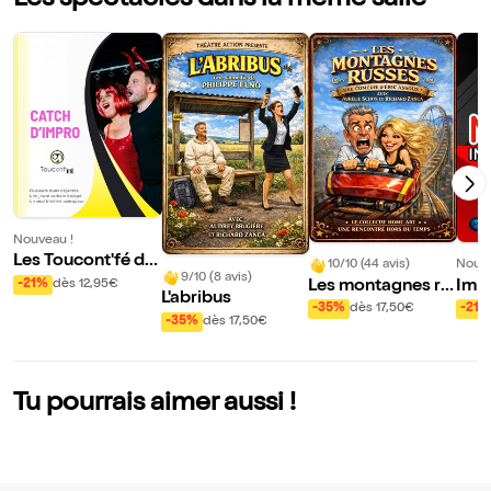
Les spectacles dans la même salle
Nouveau !
Les Toucont'fé da
10/10 (44 avis)
Nouve
9/10 (8 avis)
ns Catch d'impro
Les montagnes ru
Impr
-21%
dès 12,95€
L'abribus
sses
s Ma
-35%
dès 17,50€
-21%
-35%
dès 17,50€
atio
Tu pourrais aimer aussi !