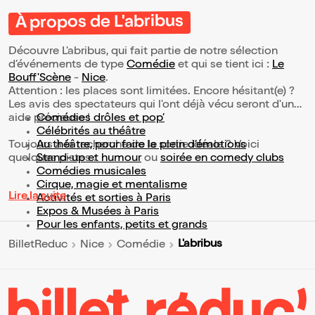
À propos de L'abribus
Découvre L'abribus, qui fait partie de notre sélection
d’événements de type
Comédie
et qui se tient ici :
Le
Bouff'Scène
-
Nice
.
Attention : les places sont limitées. Encore hésitant(e) ?
Les avis des spectateurs qui l'ont déjà vécu seront d'une
aide précieuse !
Comédies drôles et pop’
Célébrités au théâtre
Toujours à la recherche de la sortie idéale ? Voici
Au théâtre, pour faire le plein d’émotions
quelques pistes :
Stand-up et humour
ou
soirée en comedy clubs
Comédies musicales
Cirque, magie et mentalisme
Lire la suite
Activités et sorties à Paris
Expos & Musées à Paris
Pour les enfants, petits et grands
L'abribus
BilletReduc
Nice
Comédie