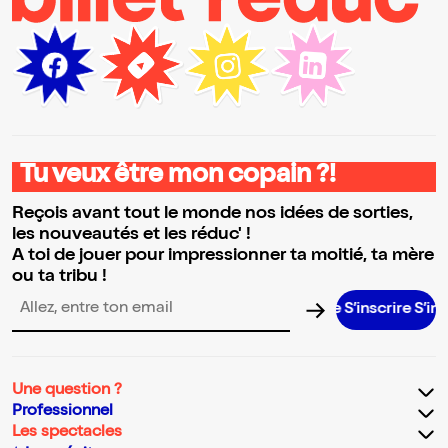
Tu veux être mon copain ?!
Reçois avant tout le monde nos idées de sorties,
les nouveautés et les réduc' !
A toi de jouer pour impressionner ta moitié, ta mère
ou ta tribu !
S’inscrire S’inscrire S
Adresse email pour la newsletter
Une question ?
Professionnel
Les spectacles