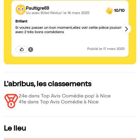
Paultigre69
10/10
Vu avec Billet Réduc'
le 16 mars 2025
Brillant
Ex
Si voulez passer un bon moment,allez voir cette pièce jouissive
Le
avec 2 très bons comédiens
Publié
le 17 mars 2025
L'abribus, les classements
24e dans Top Avis Comédie pop' à Nice
41e dans Top Avis Comédie à Nice
Le lieu