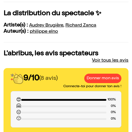
La distribution du spectacle ✨
Artiste(s) :
Audrey Brugière
,
Richard Zanca
Auteur(s) :
philippe elno
L'abribus, les avis spectateurs
Voir tous les avis
9/10
(8 avis)
Donner mon avis
Connecte-toi pour donner ton avis !
😍
100%
🤗
0%
😐
0%
🙁
0%