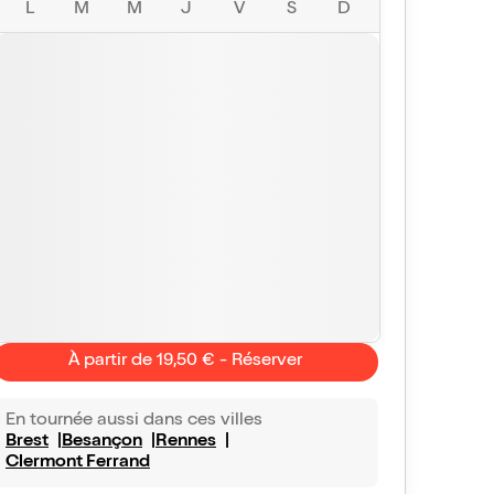
L
M
M
J
V
S
D
À partir de 19,50 € - Réserver
En tournée aussi dans ces villes
Brest
Besançon
Rennes
Clermont Ferrand