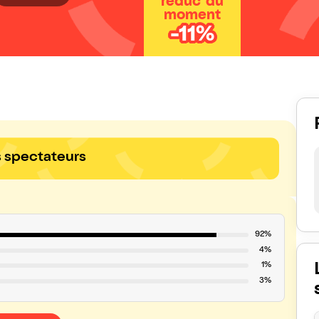
réduc' du
moment
-11%
s spectateurs
92%
4%
1%
3%