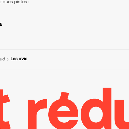
elques pistes :
s
Les avis
aud