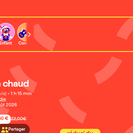
Enfant
Concert
Activité
ra chaud
vis)
•
1 h 15 min
die
oût 2026
50 €
22,00€
Partager