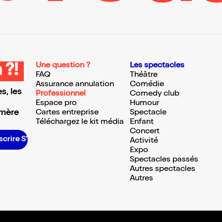
Une question ?
Les spectacles
 ?!
FAQ
Théâtre
Assurance annulation
Comédie
s, les
Professionnel
Comedy club
Espace pro
Humour
 mère
Cartes entreprise
Spectacle
Téléchargez le kit média
Enfant
Concert
ire S’inscrire S’inscrire S’inscrire S’inscrire S’inscrire S’inscrire S’inscrire S’inscrire S’inscrire S’inscrire S’inscrire
Activité
Expo
Spectacles passés
Autres spectacles
Autres