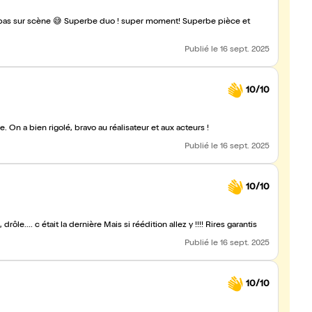
r moment! Superbe pièce et
Publié
le 16 sept. 2025
10/10
On a bien rigolé, bravo au réalisateur et aux acteurs !
Publié
le 16 sept. 2025
10/10
Ils ne sont que deux sur scène.... mais quel couple, c est frais, drôle.... c était la dernière Mais si réédition allez y !!!! Rires garantis
Publié
le 16 sept. 2025
10/10