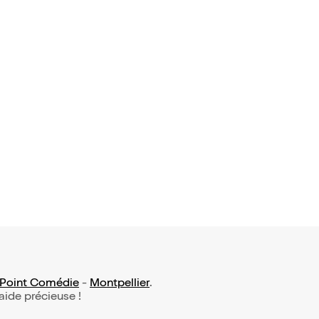
 Point Comédie
-
Montpellier
.
 aide précieuse !