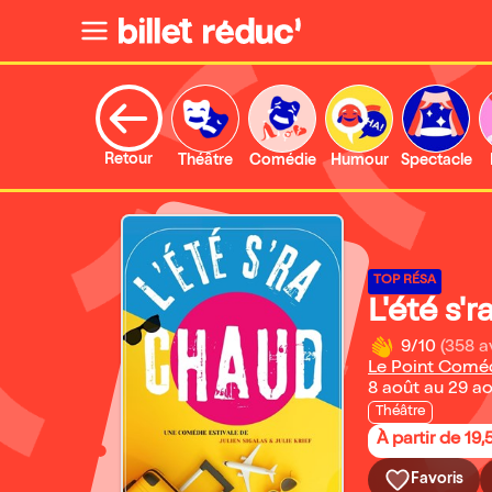
Retour
Théâtre
Comédie
Humour
Spectacle
TOP RÉSA
L'été s'
9/10
(358 a
Le Point Comé
8 août au 29 a
Théâtre
À partir de 19,
Favoris