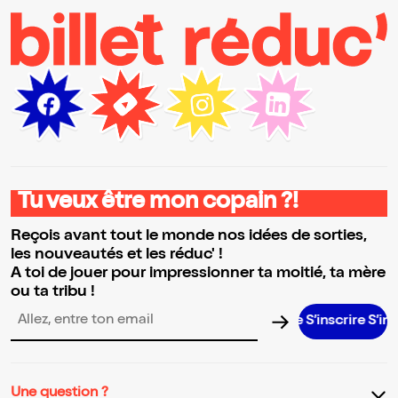
Tu veux être mon copain ?!
Reçois avant tout le monde nos idées de sorties,
les nouveautés et les réduc' !
A toi de jouer pour impressionner ta moitié, ta mère
ou ta tribu !
S’inscrire S’inscrire
Adresse email pour la newsletter
Une question ?