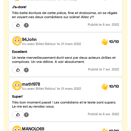
J'a-dore!
Très belle écriture de cette pièce, fine et drolissime, on se régale
en voyant ces deux comédiens sur scène! Allez y!!!
Publié
le 8 avr. 2022
94John
10/10
Vu avec Billet Réduc'
le 31 mars 2022
Excellent
Un texte merveilleusement écrit servi par deux acteurs drôles et
complices. Un vrai délice. A voir absolument.
Publié
le 7 avr. 2022
math1978
10/10
Vu avec Billet Réduc'
le 31 mars 2022
Super!
Très bon moment passé ! Les comédiens et le texte sont supers.
Le rire est au rendez-vous.
Publié
le 6 avr. 2022
MANOLO69