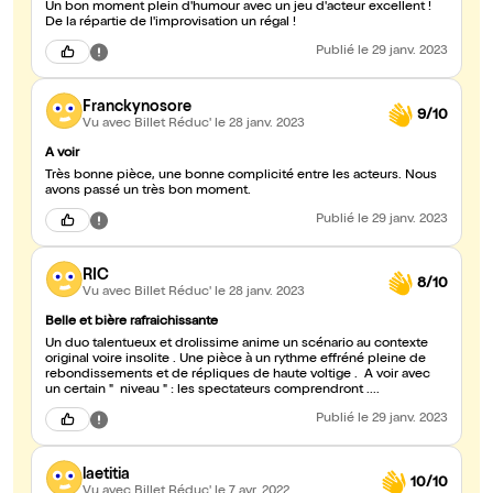
Un bon moment plein d'humour avec un jeu d'acteur excellent !
De la répartie de l'improvisation un régal !
Publié
le 29 janv. 2023
Franckynosore
9/10
Vu avec Billet Réduc'
le 28 janv. 2023
A voir
Très bonne pièce, une bonne complicité entre les acteurs. Nous
avons passé un très bon moment.
Publié
le 29 janv. 2023
RIC
8/10
Vu avec Billet Réduc'
le 28 janv. 2023
Belle et bière rafraichissante
Un duo talentueux et drolissime anime un scénario au contexte
original voire insolite . Une pièce à un rythme effréné pleine de
rebondissements et de répliques de haute voltige . A voir avec
un certain " niveau " : les spectateurs comprendront ....
Publié
le 29 janv. 2023
laetitia
10/10
Vu avec Billet Réduc'
le 7 avr. 2022