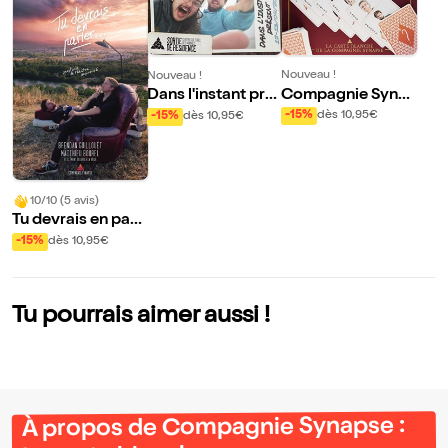
Nouveau !
Nouveau !
Compagnie Syna
Dans l'instant pré
pse : La carte blan
sent
-15%
dès 10,95€
-15%
dès 10,95€
che
10/10 (5 avis)
Tu devrais en parl
er...
-15%
dès 10,95€
Tu pourrais aimer aussi !
À propos de Compagnie Synapse :