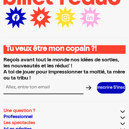
Tu veux être mon copain ?!
Reçois avant tout le monde nos idées de sorties,
les nouveautés et les réduc' !
A toi de jouer pour impressionner ta moitié, ta mère
ou ta tribu !
S’inscrire S’inscrire S’inscrir
Adresse email pour la newsletter
Une question ?
Professionnel
Les spectacles