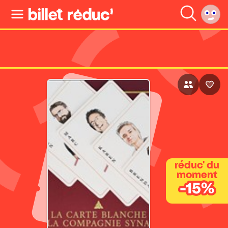
réduc' du
moment
-15%