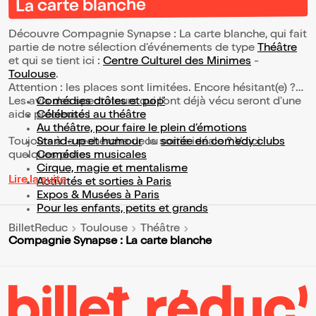
La carte blanche
Découvre Compagnie Synapse : La carte blanche, qui fait
partie de notre sélection d’événements de type
Théâtre
et qui se tient ici :
Centre Culturel des Minimes
-
Toulouse
.
Attention : les places sont limitées. Encore hésitant(e) ?
Les avis des spectateurs qui l'ont déjà vécu seront d'une
Comédies drôles et pop’
aide précieuse !
Célébrités au théâtre
Au théâtre, pour faire le plein d’émotions
Toujours à la recherche de la sortie idéale ? Voici
Stand-up et humour
ou
soirée en comedy clubs
quelques pistes :
Comédies musicales
Cirque, magie et mentalisme
Lire la suite
Activités et sorties à Paris
Expos & Musées à Paris
Pour les enfants, petits et grands
BilletReduc
Toulouse
Théâtre
Compagnie Synapse : La carte blanche