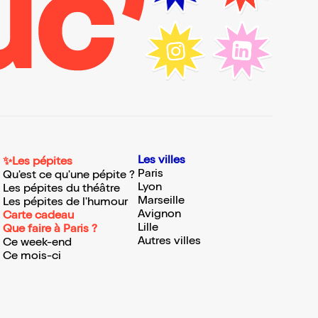
Les villes
✨Les pépites
Paris
Qu'est ce qu'une pépite ?
Lyon
Les pépites du théâtre
Marseille
Les pépites de l'humour
Avignon
Carte cadeau
Lille
Que faire à Paris ?
Autres villes
Ce week-end
Ce mois-ci
e S’inscrire S’inscrire S’inscrire S’inscrire S’inscrire S’inscrire