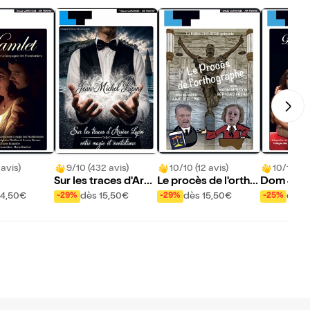
 avis)
9/10 (432 avis)
10/10 (12 avis)
10/10 (36
Sur les traces d'Arsè
Le procès de l'ortho
Dom Jua
ne Lupin : entre mag
graphe : les mots se
14,50€
dès 15,50€
dès 15,50€
dès 
-29%
-29%
-25%
ie et mentalisme
défendent