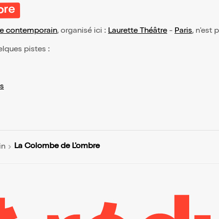
bre
re contemporain
, organisé ici :
Laurette Théâtre
-
Paris
, n'est
elques pistes :
s
La Colombe de L'ombre
in