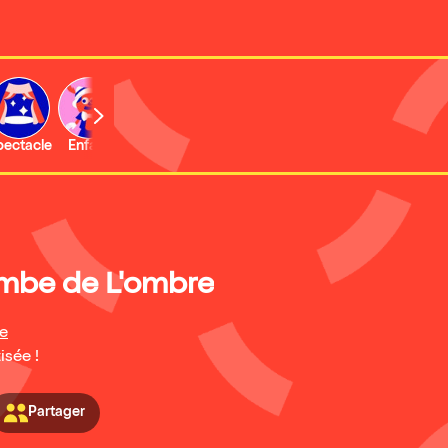
b
pectacle
Enfant
Concert
Activité
Expo et musée
mbe de L'ombre
re
isée !
Partager