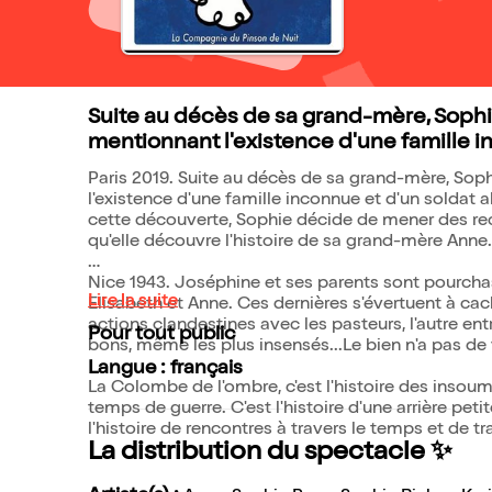
Suite au décès de sa grand-mère, Sophi
mentionnant l'existence d'une famille i
Paris 2019. Suite au décès de sa grand-mère, Sop
l'existence d'une famille inconnue et d'un soldat
cette découverte, Sophie décide de mener des rech
qu'elle découvre l'histoire de sa grand-mère Anne
Nice 1943. Joséphine et ses parents sont pourchas
Lire la suite
Elisabeth et Anne. Ces dernières s'évertuent à ca
actions clandestines avec les pasteurs, l'autre en
Pour tout public
bons, même les plus insensés...Le bien n'a pas de 
Langue : français
La Colombe de l'ombre, c'est l'histoire des inso
temps de guerre. C'est l'histoire d'une arrière petit
l'histoire de rencontres à travers le temps et de t
La distribution du spectacle ✨