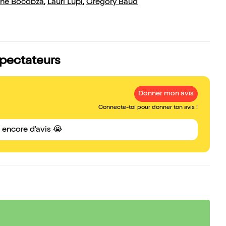
ine Bocobza
,
Lauri Lupi
,
Grégory Baud
spectateurs
Donner mon avis
Connecte-toi pour donner ton avis !
s encore d'avis 😭