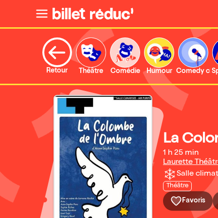
Retour
Théâtre
Comédie
Humour
Comedy clu
S
La Colo
1 h 25 min
Laurette Théât
Salle climat
Théâtre
Favoris