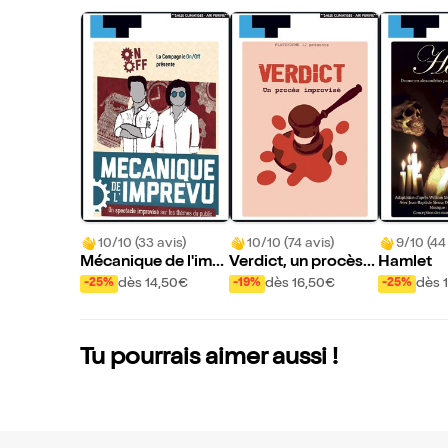
10/10 (33 avis)
10/10 (74 avis)
9/10 (44
Mécanique de l'impr
Verdict, un procès i
Hamlet
évu
mprovisé
dès 14,50€
dès 16,50€
dès 
-25%
-19%
-25%
Tu pourrais aimer aussi !