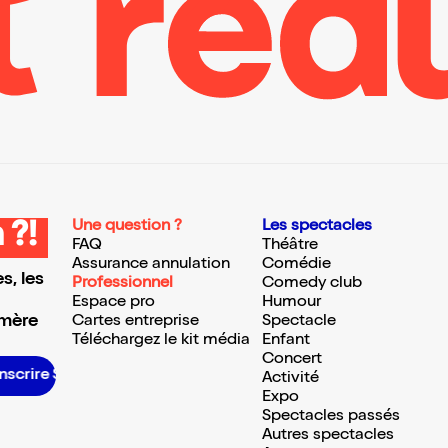
Une question ?
Les spectacles
 ?!
FAQ
Théâtre
Assurance annulation
Comédie
s, les
Professionnel
Comedy club
Espace pro
Humour
 mère
Cartes entreprise
Spectacle
Téléchargez le kit média
Enfant
Concert
S’inscrire S’inscrire S’inscrire S’inscrire S’inscrire S’inscrir
Activité
Expo
Spectacles passés
Autres spectacles