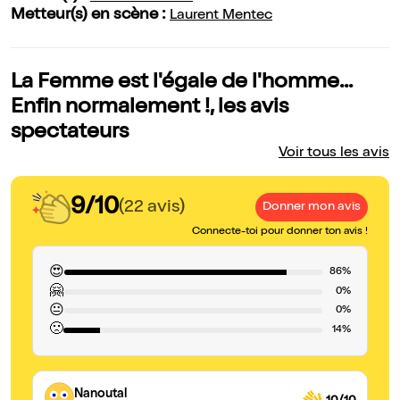
Metteur(s) en scène :
Laurent Mentec
La Femme est l'égale de l'homme...
Enfin normalement !, les avis
spectateurs
Voir tous les avis
9/10
(22 avis)
Donner mon avis
Connecte-toi pour donner ton avis !
😍
86%
🤗
0%
😐
0%
🙁
14%
Nanoutal