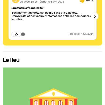
10/10
Vu avec Billet Réduc'
le 6 avr. 2024
Spectacle anti-morosité !
Su
Bon moment de détente, de rire sans prise de tête.
Bo
Convivialité et beaucoup d'interactions entre les comédiens et
le public.
Publié
le 7 avr. 2024
Le lieu