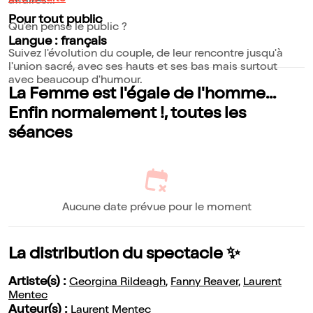
affaires...
Pour tout public
Qu'en pense le public ?
Langue : français
Suivez l'évolution du couple, de leur rencontre jusqu'à
l'union sacré, avec ses hauts et ses bas mais surtout
avec beaucoup d'humour.
La Femme est l'égale de l'homme...
Enfin normalement !, toutes les
séances
Aucune date prévue pour le moment
La distribution du spectacle ✨
Artiste(s) :
Georgina Rildeagh
,
Fanny Reaver
,
Laurent
Mentec
Auteur(s) :
Laurent Mentec