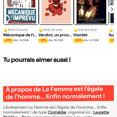
10/10 (33 avis)
10/10 (74 avis)
9/10 (44 avis)
9/
Mécanique de l'im
Verdict, un procès
Hamlet
Sur 
prévu
improvisé
sène
-25%
dès 14,50€
-19%
dès 16,50€
-25%
dès 14,50€
-29
magi
me
Tu pourrais aimer aussi !
À propos de La Femme est l'égale
de l'homme... Enfin normalement !
L’événement La Femme est l'égale de l'homme... Enfin
normalement ! de type
Comédie
, organisé ici :
Laurette