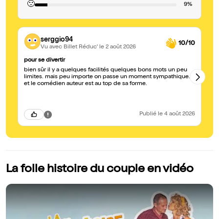
🙁
9%
serggio94
10/10
Vu avec Billet Réduc'
le 2 août 2026
pour se divertir
Be
bien sûr il y a quelques facilités quelques bons mots un peu
Ah
limites. mais peu importe on passe un moment sympathique.
tell
et le comédien auteur est au top de sa forme.
or
mi
Me
Na
Publié
le 4 août 2026
La folle histoire du couple en vidéo