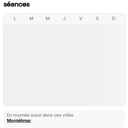
séances
L
M
M
J
V
S
D
En tournée aussi dans ces villes
Montélimar