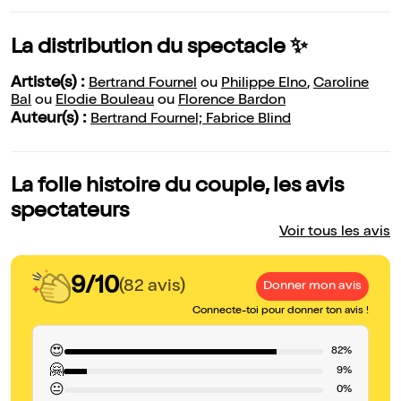
La distribution du spectacle ✨
Artiste(s) :
Bertrand Fournel
ou
Philippe Elno
,
Caroline
Bal
ou
Elodie Bouleau
ou
Florence Bardon
Auteur(s) :
Bertrand Fournel; Fabrice Blind
La folle histoire du couple, les avis
spectateurs
Voir tous les avis
9/10
(82 avis)
Donner mon avis
Connecte-toi pour donner ton avis !
😍
82%
🤗
9%
😐
0%