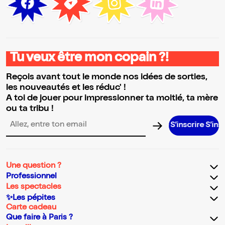
Tu veux être mon copain ?!
Reçois avant tout le monde nos idées de sorties,
les nouveautés et les réduc' !
A toi de jouer pour impressionner ta moitié, ta mère
ou ta tribu !
S’inscrire S’inscrire S’inscrire
Adresse email pour la newsletter
Une question ?
Professionnel
Les spectacles
✨Les pépites
Carte cadeau
Que faire à Paris ?