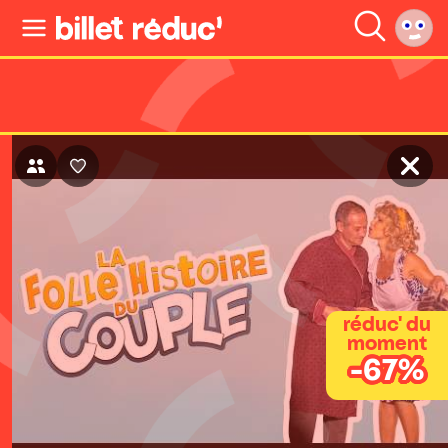
réduc' du
moment
-67%