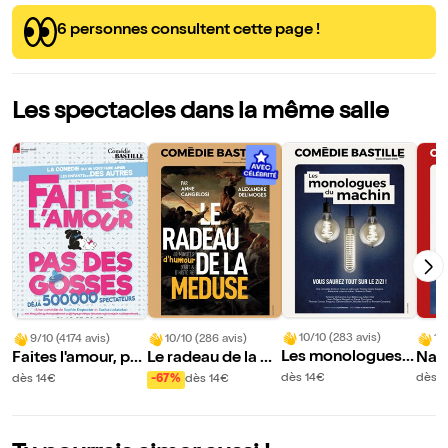
6 personnes consultent cette page !
Les spectacles dans la même salle
10/10 (283 avis)
10
9/10 (4174 avis)
10/10 (286 avis)
Les monologues d
Nap
Faites l'amour, pa
Le radeau de la M
u machin
s des gosses
éduse
dès 14€
dès 1
dès 14€
-67%
dès 14€