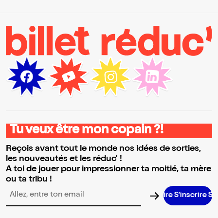
Tu veux être mon copain ?!
Reçois avant tout le monde nos idées de sorties,
les nouveautés et les réduc' !
A toi de jouer pour impressionner ta moitié, ta mère
ou ta tribu !
S’inscrire S’in
Adresse email pour la newsletter