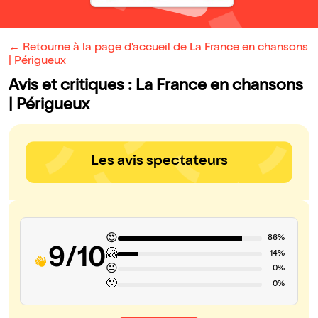
← Retourne à la page d'accueil de La France en chansons
| Périgueux
Avis et critiques : La France en chansons
| Périgueux
Les avis spectateurs
😍
86%
9/10
🤗
14%
😐
0%
🙁
0%