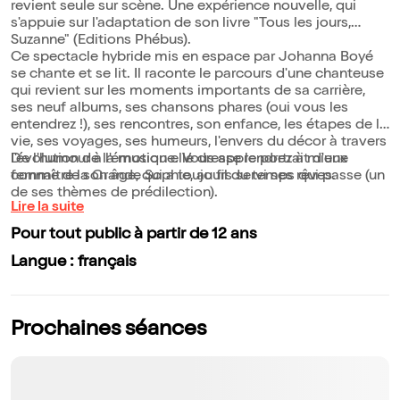
revient seule sur scène. Une expérience nouvelle, qui
s'appuie sur l'adaptation de son livre "Tous les jours,
Suzanne" (Editions Phébus).
Ce spectacle hybride mis en espace par Johanna Boyé
se chante et se lit. Il raconte le parcours d'une chanteuse
qui revient sur les moments importants de sa carrière,
ses neuf albums, ses chansons phares (oui vous les
entendrez !), ses rencontres, son enfance, les étapes de la
vie, ses voyages, ses humeurs, l'envers du décor à travers
l'évolution de la musique. Vous apprendrez à mieux
De l'humour à l'émotion elle dresse le portrait d'une
connaître la Grande Sophie, au fil du temps qui passe (un
femme de son âge, qui a toujours servi ses rêves.
de ses thèmes de prédilection).
Lire la suite
Pour tout public à partir de 12 ans
Langue : français
Prochaines séances