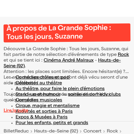
À propos de La Grande Sophie :
Tous les jours, Suzanne
Découvre La Grande Sophie : Tous les jours, Suzanne, qui
fait partie de notre sélection d’événements de type
Rock
et qui se tient ici :
Cinéma André Malraux
-
Hauts-de-
Seine (92)
.
Attention : les places sont limitées. Encore hésitant(e) ?
Les avis des spectateurs qui l'ont déjà vécu seront d'une
Comédies drôles et pop’
aide précieuse !
Célébrités au théâtre
Au théâtre, pour faire le plein d’émotions
Toujours à la recherche de la sortie idéale ? Voici
Stand-up et humour
ou
soirée en comedy clubs
quelques pistes :
Comédies musicales
Cirque, magie et mentalisme
Lire la suite
Activités et sorties à Paris
Expos & Musées à Paris
Pour les enfants, petits et grands
BilletReduc
Hauts-de-Seine (92)
Concert
Rock