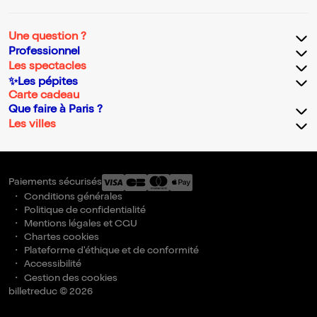
Une question ?
Professionnel
Les spectacles
✨Les pépites
Carte cadeau
Que faire à Paris ?
Les villes
Paiements sécurisés
Conditions générales
Politique de confidentialité
Mentions légales et CGU
Chartes cookies
Plateforme d'éthique et de conformité
Accessibilité
Gestion des cookies
billetreduc © 2026