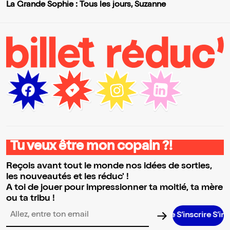
La Grande Sophie : Tous les jours, Suzanne
Tu veux être mon copain ?!
Reçois avant tout le monde nos idées de sorties,
les nouveautés et les réduc' !
A toi de jouer pour impressionner ta moitié, ta mère
ou ta tribu !
S’inscrire S’inscrire S’i
Adresse email pour la newsletter