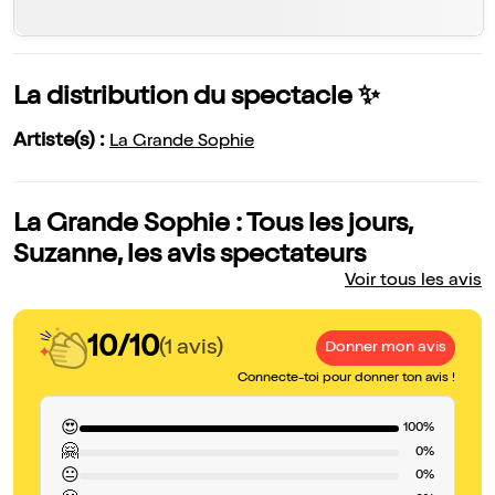
La distribution du spectacle ✨
Artiste(s) :
La Grande Sophie
La Grande Sophie : Tous les jours,
Suzanne, les avis spectateurs
Voir tous les avis
10/10
(1 avis)
Donner mon avis
Connecte-toi pour donner ton avis !
😍
100%
🤗
0%
😐
0%