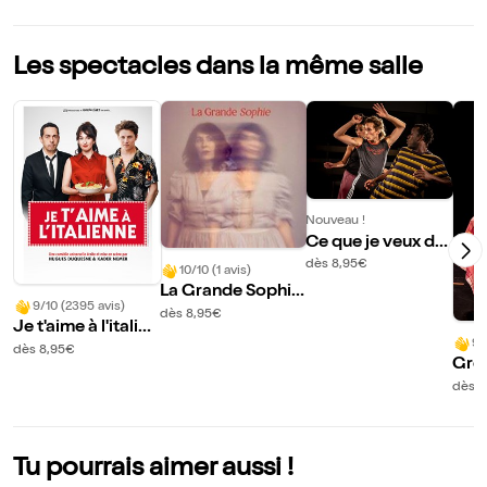
Les spectacles dans la même salle
Nouveau !
Ce que je veux dir
e
dès 8,95€
10/10 (1 avis)
La Grande Sophie
9/10 (2395 avis)
: Tous les jours, Su
dès 8,95€
Je t'aime à l'italien
zanne
9/
ne
dès 8,95€
Grét
dès 5
Tu pourrais aimer aussi !