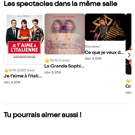
Les spectacles dans la même salle
Nouveau !
Ce que je veux dir
e
dès 8,95€
10/10 (1 avis)
La Grande Sophie
9/10 (2395 avis)
: Tous les jours, Su
dès 8,95€
Je t'aime à l'italien
zanne
9/
ne
dès 8,95€
Grét
dès 5
Tu pourrais aimer aussi !