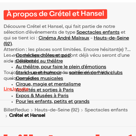
À propos de Grétel et Hansel
Découvre Grétel et Hansel, qui fait partie de notre
sélection d’événements de type
Spectacles enfants
et
qui se tient ici :
Cinéma André Malraux
-
Hauts-de-Seine
(92)
.
Attention : les places sont limitées. Encore hésitant(e) ?
Les avis des spectateurs qui l'ont déjà vécu seront d'une
Comédies drôles et pop’
aide précieuse !
Célébrités au théâtre
Au théâtre, pour faire le plein d’émotions
Toujours à la recherche de la sortie idéale ? Voici
Stand-up et humour
ou
soirée en comedy clubs
quelques pistes :
Comédies musicales
Cirque, magie et mentalisme
Lire la suite
Activités et sorties à Paris
Expos & Musées à Paris
Pour les enfants, petits et grands
BilletReduc
Hauts-de-Seine (92)
Spectacles enfants
Grétel et Hansel