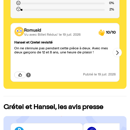
😐
0%
🙁
2%
Romuald
10/10
Vu avec Billet Réduc'
le 19 juil. 2026
Hansel et Gretel revisité
Un
On ne s’ennuie pas pendant cette pièce à deux. Avec mes
Be
deux garçons de 12 et 8 ans, une heure de plaisir !
fra
re
ar
Publié
le 19 juil. 2026
Grétel et Hansel, les avis presse