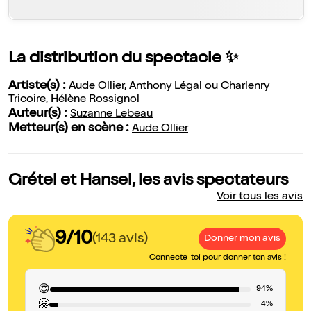
La distribution du spectacle ✨
Artiste(s) :
Aude Ollier
,
Anthony Légal
ou
Charlenry
Tricoire
,
Hélène Rossignol
Auteur(s) :
Suzanne Lebeau
Metteur(s) en scène :
Aude Ollier
Grétel et Hansel, les avis spectateurs
Voir tous les avis
9/10
(143 avis)
Donner mon avis
Connecte-toi pour donner ton avis !
😍
94%
🤗
4%