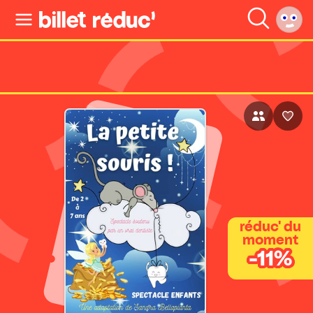
réduc' du
moment
-11%