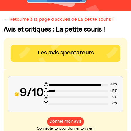
← Retourne à la page d'accueil de La petite souris !
Avis et critiques : La petite souris !
Les avis spectateurs
😍
88%
9/10
🤗
12%
😐
0%
🙁
0%
Donner mon avis
Connecte-toi pour donner ton avis !