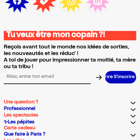
Tu veux être mon copain ?!
Reçois avant tout le monde nos idées de sorties,
les nouveautés et les réduc' !
A toi de jouer pour impressionner ta moitié, ta mère
ou ta tribu !
S’inscrire S’i
Adresse email pour la newsletter
Une question ?
Professionnel
Les spectacles
✨Les pépites
Carte cadeau
Que faire à Paris ?