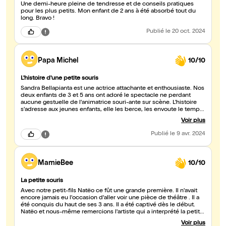
Une demi-heure pleine de tendresse et de conseils pratiques
pour les plus petits. Mon enfant de 2 ans à été absorbé tout du
long. Bravo !
Publié
le 20 oct. 2024
Papa Michel
10/10
L'histoire d'une petite souris
Sandra Bellapianta est une actrice attachante et enthousiaste. Nos
deux enfants de 3 et 5 ans ont adoré le spectacle ne perdant
aucune gestuelle de l'animatrice souri-ante sur scène. L'histoire
s'adresse aux jeunes enfants, elle les berce, les envoute le temps
d'une petite aventure dont une propice partie se permet même
Voir plus
d'être pédagogue. Aucun cri d'enfant, de pleurs , de signe de
fatigue, le jeune public fut transporté du début jusqu'à la fin de
Publié
le 9 avr. 2024
cette merveilleuse sortie familiale. Laissez vous charmer, videz
l'esprit de vos enfants des écrans et autres malices néfastes et
peu évocateurs. Sandra saura vous surprendre, vous dorloter au
gré d'une petite frimousse adorée par tous. Nous recommandons
MamieBee
10/10
chaleureusement cette belle évasion.
La petite souris
Avec notre petit-fils Natëo ce fût une grande première. Il n'avait
encore jamais eu l'occasion d'aller voir une pièce de théâtre . Il a
été conquis du haut de ses 3 ans. Il a été captivé dès le début.
Natëo et nous-même remercions l'artiste qui a interprété la petite
souris.
Voir plus