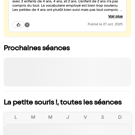
avec 3 enfants de 4 ans, 4 ans, et 2 ans. L'enfant de 2 ans n'a pas
compris du tout. Le vocabulaire employé est bien trop soutenu.
Les petites de 4 ans ont plutôt bien suivi mais pas tout compris. Il
n'y a pas assez de musique ou de mime pour captiver les enfants
Voir plus
de 2 ans. Il y a trop de texte.
Publié
le 27 oct. 2025
Prochaines séances
La petite souris !, toutes les séances
L
M
M
J
V
S
D