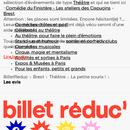
sélection d’événements de type
Théâtre
et qui se tient ici
:
Comédie du Finistère - Les ateliers des Capuçins
-
Brest
.
Attention : les places sont limitées. Encore hésitant(e) ?
Les avis des spectateurs qui l'ont déjà vécu seront d'une
Comédies drôles et pop’
aide précieuse !
Célébrités au théâtre
Au théâtre, pour faire le plein d’émotions
Toujours à la recherche de la sortie idéale ? Voici
Stand-up et humour
ou
soirée en comedy clubs
quelques pistes :
Comédies musicales
Cirque, magie et mentalisme
Lire la suite
Activités et sorties à Paris
Expos & Musées à Paris
Pour les enfants, petits et grands
BilletReduc
Brest
Théâtre
La petite souris !
Les avis