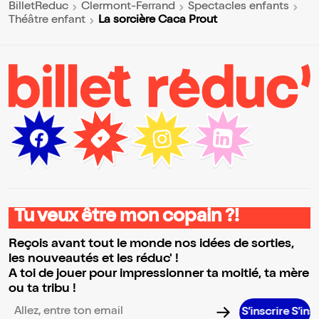
BilletReduc
Clermont-Ferrand
Spectacles enfants
La sorcière Caca Prout
Théâtre enfant
Tu veux être mon copain ?!
Reçois avant tout le monde nos idées de sorties,
les nouveautés et les réduc' !
A toi de jouer pour impressionner ta moitié, ta mère
ou ta tribu !
S’inscrire S’inscrire S’ins
Adresse email pour la newsletter