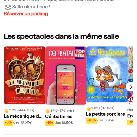
34 rue Saint Dominique, 63000 Clermont Ferrand
Salle climatisée !
Réserver un parking
Les spectacles dans la même salle
10/10 (97 avis)
Nouve
10/10 (444 avis)
9/10 (276 avis)
La petite sorcière
En a
La mécanique du
Célibataires
-10%
dès 8,95€
boli
couple
-9%
-5%
dès 18,50€
-5%
dès 18,50€