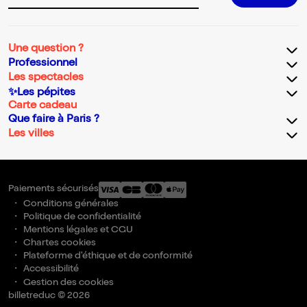
Une question ?
Professionnel
Les spectacles
✨Les pépites
Carte cadeau
Que faire à Paris ?
Les villes
Paiements sécurisés
Conditions générales
Politique de confidentialité
Mentions légales et CGU
Chartes cookies
Plateforme d'éthique et de conformité
Accessibilité
Gestion des cookies
billetreduc © 2026