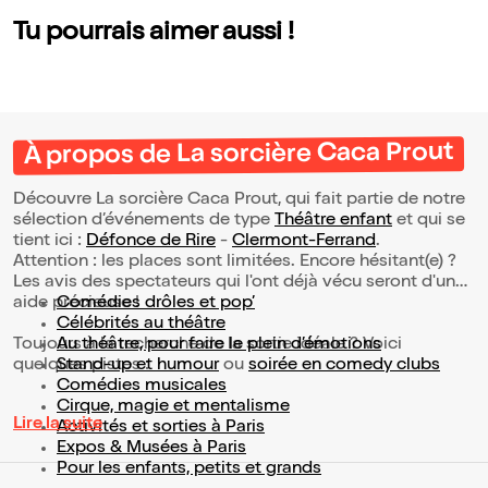
Tu pourrais aimer aussi !
À propos de La sorcière Caca Prout
Découvre La sorcière Caca Prout, qui fait partie de notre
sélection d’événements de type
Théâtre enfant
et qui se
tient ici :
Défonce de Rire
-
Clermont-Ferrand
.
Attention : les places sont limitées. Encore hésitant(e) ?
Les avis des spectateurs qui l'ont déjà vécu seront d'une
aide précieuse !
Comédies drôles et pop’
Célébrités au théâtre
Toujours à la recherche de la sortie idéale ? Voici
Au théâtre, pour faire le plein d’émotions
quelques pistes :
Stand-up et humour
ou
soirée en comedy clubs
Comédies musicales
Cirque, magie et mentalisme
Lire la suite
Activités et sorties à Paris
Expos & Musées à Paris
Pour les enfants, petits et grands