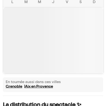
L
M
M
J
V
S
D
En tournée aussi dans ces villes
Grenoble
Aix en Provence
La distribution du spectacle ✨