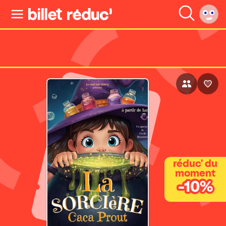
réduc' du
moment
-10%