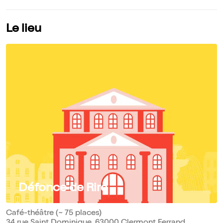
Le lieu
Défonce de Rire
Café-théâtre (~ 75 places)