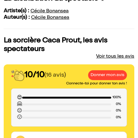
Artiste(s) :
Cécile Bonansea
Auteur(s) :
Cécile Bonansea
La sorcière Caca Prout, les avis
spectateurs
Voir tous les avis
10/10
(16 avis)
Donner mon avis
Connecte-toi pour donner ton avis !
😍
100%
🤗
0%
😐
0%
🙁
0%