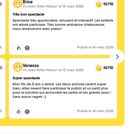
Brice
0
10/10
Vu avec Billet Réduc'
le 15 mars 2026
Très bon spectacle
Bon s
Spectacle très appréciable, amusant et interactif. Les enfants
Bon s
ont adoré participer. Très bonne ambiance chaleureuse,
nous reviendrons avec plaisir!
26
Publié
le 16 mars 2026
Vanessa
0
10/10
Vu avec Billet Réduc'
le 15 mars 2026
Super spectacle
Super
Mon fils de 6 ans a adoré. Les deux actrices jouent super
très 
bien, elles savent faire participer le public et un petit plus
pour la sorcière qui ensorcèle les petits et les grands aussi !
Sans aucun regret :-)
26
Publié
le 16 mars 2026