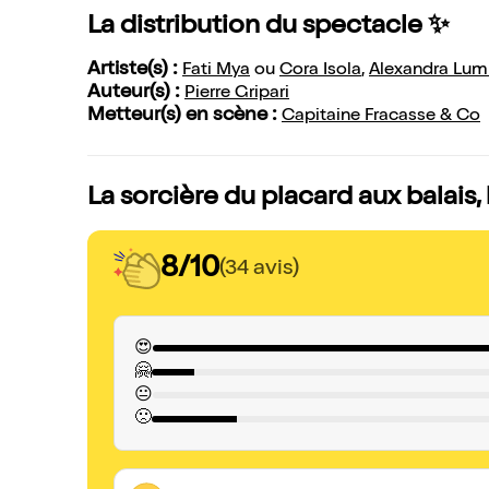
La distribution du spectacle ✨
Artiste(s) :
Fati Mya
ou
Cora Isola
,
Alexandra Lum
Auteur(s) :
Pierre Gripari
Metteur(s) en scène :
Capitaine Fracasse & Co
La sorcière du placard aux balais,
8/10
(34 avis)
😍
🤗
😐
🙁