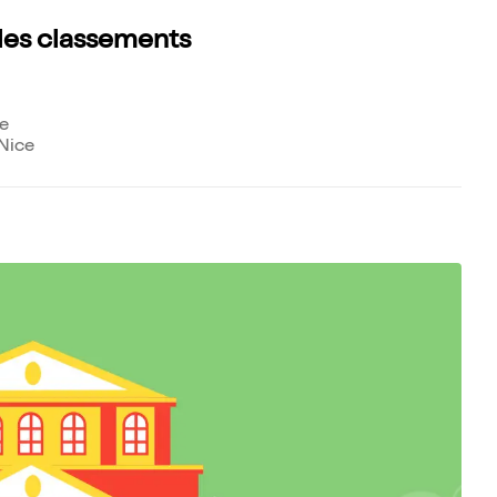
 les classements
ce
Nice