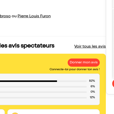
broso
ou
Pierre Louis Furon
 les avis spectateurs
Voir tous les avis
Donner mon avis
Connecte-toi pour donner ton avis !
82%
6%
0%
12%