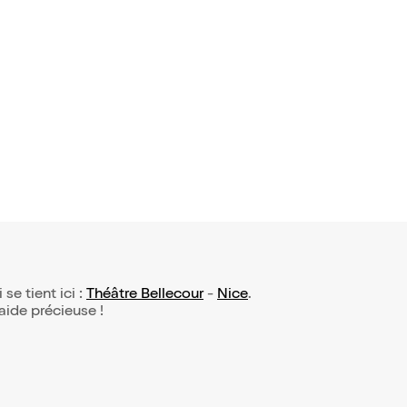
7 avis)
20,50€
 se tient ici :
Théâtre Bellecour
-
Nice
.
 aide précieuse !