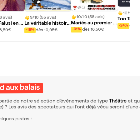
10/10 (18
10/10 (58 avis)
6 avis)
9/10 (55 avis)
Toc Toc
Mariés au premier c
Falusi en fo
La véritable histoire
dès 
-24%
oup d'oeil
du Chat Botté
dès 18,50€
-31%
18,50€
dès 10,95€
-15%
d aux balais
t partie de notre sélection d’événements de type
Théâtre
et qui
(e) ? Les avis des spectateurs qui l'ont déjà vécu seront d'une
elques pistes :