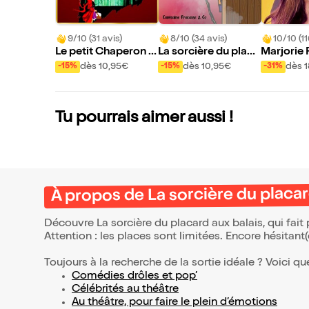
9/10 (31 avis)
8/10 (34 avis)
10/10 (11
Le petit Chaperon r
La sorcière du placa
Marjorie 
ouge
rd aux balais
lie
dès 10,95€
dès 10,95€
dès 
-15%
-15%
-31%
Tu pourrais aimer aussi !
À propos de La sorcière du placar
Découvre La sorcière du placard aux balais, qui fai
Attention : les places sont limitées. Encore hésitant
Toujours à la recherche de la sortie idéale ? Voici qu
Comédies drôles et pop’
Célébrités au théâtre
Au théâtre, pour faire le plein d’émotions