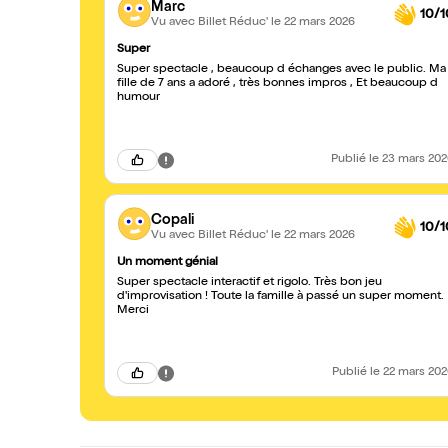
Marc
10/1
Vu avec Billet Réduc'
le 22 mars 2026
Super
Super spectacle , beaucoup d échanges avec le public. Ma
fille de 7 ans a adoré , très bonnes impros , Et beaucoup d
humour
Publié
le 23 mars 20
Copali
10/1
Vu avec Billet Réduc'
le 22 mars 2026
Un moment génial
Super spectacle interactif et rigolo. Très bon jeu
d'improvisation ! Toute la famille à passé un super moment.
Merci
Publié
le 22 mars 20