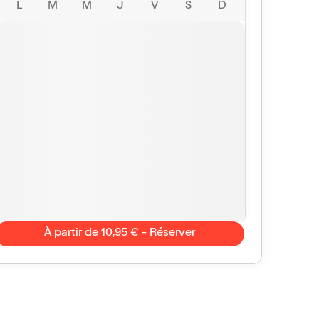
L
M
M
J
V
S
D
À partir de 10,95 € - Réserver