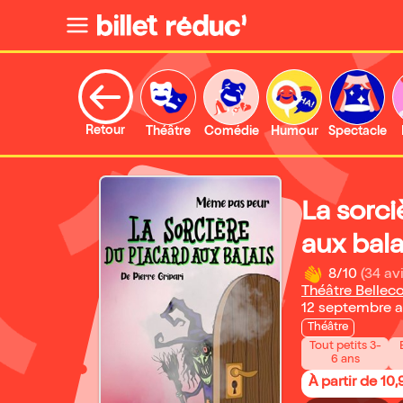
Retour
Théâtre
Comédie
Humour
Spectacle
La sorci
aux bala
8/10
(34 avi
Théâtre Bellec
12 septembre a
Théâtre
Tout petits 3-
6 ans
À partir de 10,