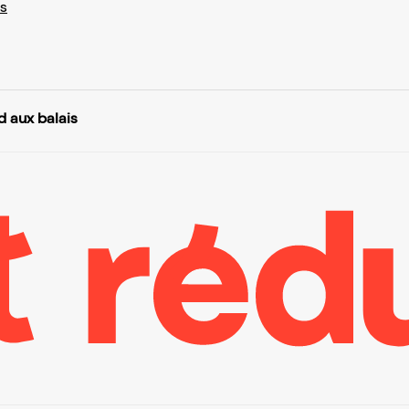
s
d aux balais