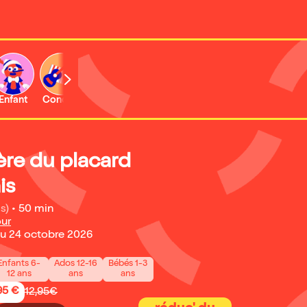
Enfant
Concert
Activité
ère du placard
is
s)
•
50 min
our
u 24 octobre 2026
Enfants 6-
Ados 12-16
Bébés 1-3
12 ans
ans
ans
95 €
12,95€