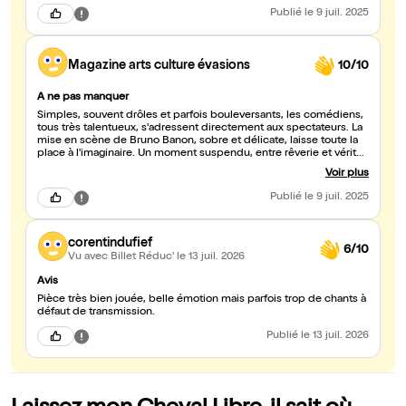
Publié
le 9 juil. 2025
Magazine arts culture évasions
10/10
A ne pas manquer
Simples, souvent drôles et parfois bouleversants, les comédiens,
tous très talentueux, s'adressent directement aux spectateurs. La
mise en scène de Bruno Banon, sobre et délicate, laisse toute la
place à l'imaginaire. Un moment suspendu, entre rêverie et vérité,
à savourer pleinement.
Voir plus
Publié
le 9 juil. 2025
corentindufief
6/10
Vu avec Billet Réduc'
le 13 juil. 2026
Avis
Pièce très bien jouée, belle émotion mais parfois trop de chants à
défaut de transmission.
Publié
le 13 juil. 2026