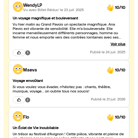
WendyLP
10/10
Vu avec Billet Réduc'
le 23 juil. 2025
Un voyage magnifique et bouleversant
Vu hier matin au Grand Pavois un spectacle magnifique. Ana
Pievic est vibrante de sensibilité. Elle m'a bouleversée. Elle
incarne merveilleusement différents personnages, homme ou
femme et nous emporte vers des contrées lointaines avec ses
compagnons de jeu, tous très attachants. Un texte poétique et
Voir plus
profond, des musiciens virtuoses, une mise en scène tout en
finesse. Vraiment, allez vite découvrir ce bijou !
Publié
le 24 juil. 2025
Maeva
10/10
Voyage envoûtant
Si vous voulez vous évader, n’hésitez pas : chants, théâtre,
musique, voyage… on oublie tous nos soucis!
Publié
le 21 juil. 2026
Flo
10/10
Un Éclat de Vie Inoubliable
Un trésor au festival d'Avignon ! Cette pièce, vibrante et pleine de