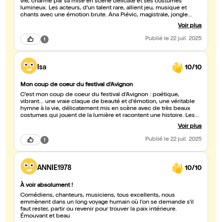
vie, charme par sa mise en scène délicate et ses costumes
lumineux. Les acteurs, d'un talent rare, allient jeu, musique et
chants avec une émotion brute. Ana Piévic, magistrale, jongle
entre ses rôles avec une énergie folle. Chapeau bas !
Voir plus
Publié
le 22 juil. 2025
Isa
10/10
Mon coup de coeur du festival d'Avignon
C'est mon coup de coeur du festival d'Avignon : poétique,
vibrant... une vraie claque de beauté et d'émotion, une véritable
hymne à la vie, délicatement mis en scène avec de très beaux
costumes qui jouent de la lumière et racontent une histoire. Les
comédiens étaient tous incroyables ,touchants, d'une grande
Voir plus
justesse, ils jouent avec talent de plusieurs instruments de
musique et nous emportent dans l'harmonie de leurs chants où
Publié
le 22 juil. 2025
leurs voix éclairent l'âme de celui qui se laisse emporter . Et que
dire de l'interprétation d'Ana Piévic? Qui incarne plusieurs rôles
avec une intensité rare : elle joue, chante, danse avec un talent
incroyable Un immense bravo 🥰 Isa de Montpellier
ANNIE1978
10/10
À voir absolument !
Comédiens, chanteurs, musiciens, tous excellents, nous
emmènent dans un long voyage humain où l'on se demande s'il
faut rester, partir ou revenir pour trouver la paix intérieure.
Émouvant et beau