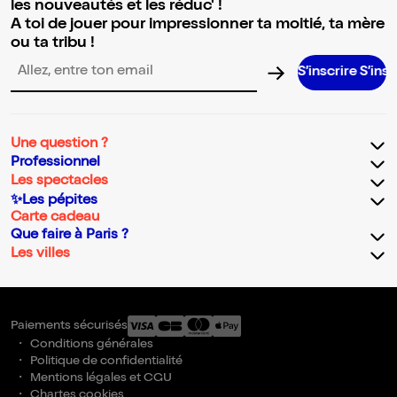
les nouveautés et les réduc' !
A toi de jouer pour impressionner ta moitié, ta mère
ou ta tribu !
S’inscrire S’inscrire S’
Adresse email pour la newsletter
Une question ?
Professionnel
Les spectacles
✨Les pépites
Carte cadeau
Que faire à Paris ?
Les villes
Paiements sécurisés
Conditions générales
Politique de confidentialité
Mentions légales et CGU
Chartes cookies