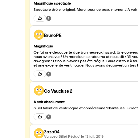
Magnifique spectacle
Spectacle drôle, original. Merci pour ce beau moment! A voir
BrunoPB
Magnifique
Ce fut une découverte due à un heureux hasard. Une conversation entre mon épouse et moi sur deux spectacles un peu mous que
nous avions vus? Un monsieur se retourne et nous dit : "Si vo
d'Avignon ! Et nous n'avons pas été déçus. Laura est tour à to
et une excellente ventriloque. Nous avons découvert un très b
Co Vaucluse 2
A voir absolument
Quel talent de ventriloque et comédienne/chanteuse. Spectac
Zozo04
Vu avec Billet Réduc'
le 13 juil. 2019