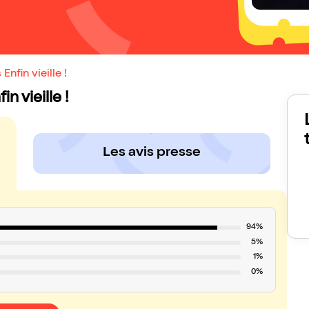
nfin vieille !
n vieille !
Les avis presse
94%
5%
1%
0%