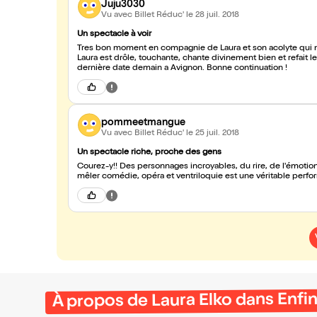
Juju3030
Vu avec Billet Réduc'
le 28 juil. 2018
Un spectacle à voir
Tres bon moment en compagnie de Laura et son acolyte qui n
Laura est drôle, touchante, chante divinement bien et refait l
dernière date demain a Avignon. Bonne continuation !
pommeetmangue
Vu avec Billet Réduc'
le 25 juil. 2018
Un spectacle riche, proche des gens
Courez-y!! Des personnages incroyables, du rire, de l'émotion, de la ré
mêler comédie, opéra et ventriloquie est une véritable perfo
À propos de Laura Elko dans Enfin v