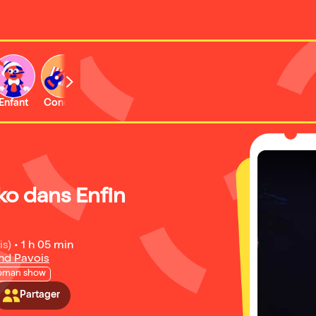
Enfant
Concert
Activité
ko dans Enfin
is)
•
1 h 05 min
nd Pavois
oman show
Partager