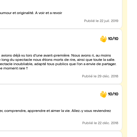
our et originalité. A voir et a revoir
Publié
le 22 juil. 2019
10/10
avions déjà vu lors d'une avant-première. Nous avons ri, au moins
e long du spectacle nous étions morts de rire, ainsi que toute la salle.
ctacle inoubliable, adapté tous publics que l'on a envie de partager.
ce moment rare !!
Publié
le 29 déc. 2018
10/10
ger, comprendre, apprendre et aimer la vie. Allez-y vous reviendrez
Publié
le 22 déc. 2018