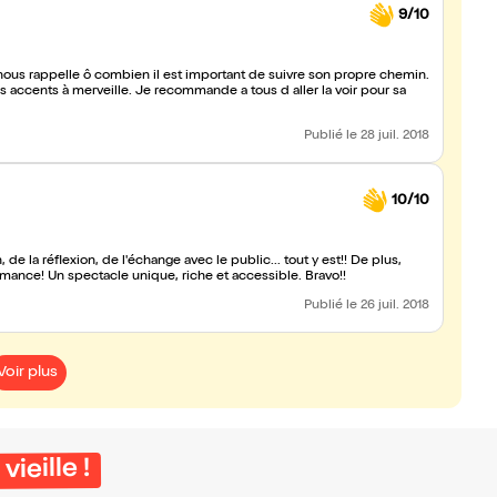
9/10
ous rappelle ô combien il est important de suivre son propre chemin.
es accents à merveille. Je recommande a tous d aller la voir pour sa
Publié
le 28 juil. 2018
10/10
flexion, de l'échange avec le public... tout y est!! De plus,
rmance! Un spectacle unique, riche et accessible. Bravo!!
Publié
le 26 juil. 2018
Voir plus
ieille !