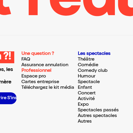
Une question ?
Les spectacles
 ?!
FAQ
Théâtre
Assurance annulation
Comédie
s, les
Professionnel
Comedy club
Espace pro
Humour
 mère
Cartes entreprise
Spectacle
Téléchargez le kit média
Enfant
Concert
e S’inscrire S’inscrire S’inscrire S’inscrire S’inscrire S’inscrire S’inscrire S’inscrire S’inscrire S’inscrire S’inscrire
Activité
Expo
Spectacles passés
Autres spectacles
Autres