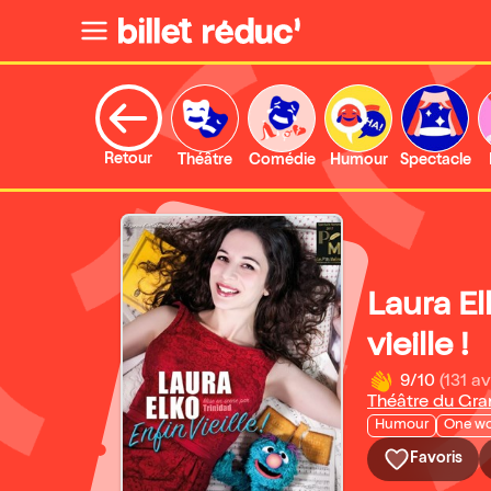
Retour
Théâtre
Comédie
Humour
Spectacle
Laura El
vieille !
9/10
(131 av
Théâtre du Gra
Humour
One w
Favoris