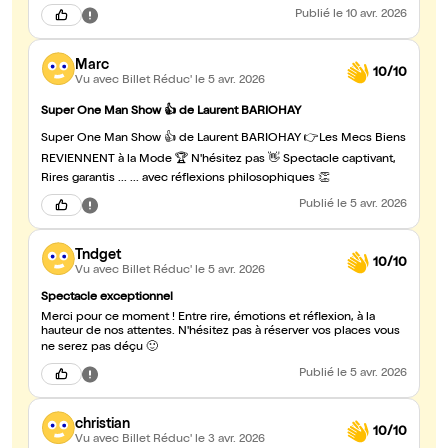
Publié
le 10 avr. 2026
Marc
10/10
Vu avec Billet Réduc'
le 5 avr. 2026
Super One Man Show 👍 de Laurent BARIOHAY
Super One Man Show 👍 de Laurent BARIOHAY 👉Les Mecs Biens
REVIENNENT à la Mode 🏆 N'hésitez pas 👋 Spectacle captivant,
Rires garantis ... ... avec réflexions philosophiques 👏
Publié
le 5 avr. 2026
Tndget
10/10
Vu avec Billet Réduc'
le 5 avr. 2026
Spectacle exceptionnel
Merci pour ce moment ! Entre rire, émotions et réflexion, à la
hauteur de nos attentes. N'hésitez pas à réserver vos places vous
ne serez pas déçu 🙂
Publié
le 5 avr. 2026
christian
10/10
Vu avec Billet Réduc'
le 3 avr. 2026