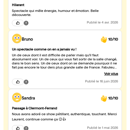
Hilarant
Spectacle qui mêle énergie, humour et émotion. Belle
découverte.
Publié
le 4 avr. 2026
Bruno
10/10
Un spectacle comme on en a jamais vu !
Un de ceux dont il est difficile de parler mais qu’il faut
absolument voir. Un de ceux qui vous fait sortir de la salle changé,
dans le bon sens. Un de ceux dont on se demande pourquoi il ne
fait pas encore le tour ders plus grande salle de France. Fabuleux !
Bravo à l’acteur dont la performance rest exceptionnelle. Chapeau
Voir plus
bas, l’artiste !!!
Publié
le 16 juin 2026
Sandra
10/10
Passage à Clermont-Ferrand
Nous avons adoré ce show pétillant, authentique, touchant. Merci
Laurent, continue comme ça 😉👍
Publié
le 1 mai 2026