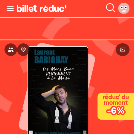
réduc' du
moment
-6%