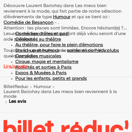
Découvre Laurent Bariohay dans Les mecs bien
reviennent à la mode, qui fait partie de notre sélection
d’événements de type
Humour
et qui se tient ici :
Comédie de Besançon
- .
Attention : les places sont limitées. Encore hésitant(e) ?
Les avis des spectateurs qui l'ont déjà vécu seront d'une
Comédies drôles et pop’
aide précieuse !
Célébrités au théâtre
Au théâtre, pour faire le plein d’émotions
Toujours à la recherche de la sortie idéale ? Voici
Stand-up et humour
ou
soirée en comedy clubs
quelques pistes :
Comédies musicales
Cirque, magie et mentalisme
Lire la suite
Activités et sorties à Paris
Expos & Musées à Paris
Pour les enfants, petits et grands
BilletReduc
Humour
Laurent Bariohay dans Les mecs bien reviennent à la
mode
Les avis