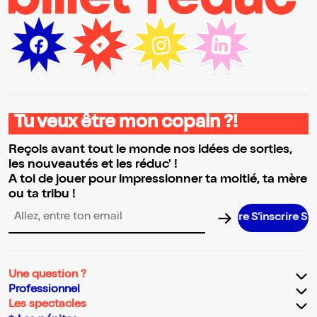
Tu veux être mon copain ?!
Reçois avant tout le monde nos idées de sorties,
les nouveautés et les réduc' !
A toi de jouer pour impressionner ta moitié, ta mère
ou ta tribu !
S’inscrire S’inscri
Adresse email pour la newsletter
Une question ?
Professionnel
Les spectacles