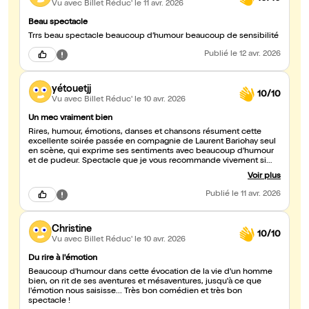
Vu avec Billet Réduc'
le 11 avr. 2026
Beau spectacle
Trrs beau spectacle beaucoup d’humour beaucoup de sensibilité
Publié
le 12 avr. 2026
yétouetjj
10/10
Vu avec Billet Réduc'
le 10 avr. 2026
Un mec vraiment bien
Rires, humour, émotions, danses et chansons résument cette
excellente soirée passée en compagnie de Laurent Bariohay seul
en scène, qui exprime ses sentiments avec beaucoup d’humour
et de pudeur. Spectacle que je vous recommande vivement si
vous voulez passer une bonne soirée.
Voir plus
Publié
le 11 avr. 2026
Christine
10/10
Vu avec Billet Réduc'
le 10 avr. 2026
Du rire à l'émotion
Beaucoup d'humour dans cette évocation de la vie d'un homme
bien, on rit de ses aventures et mésaventures, jusqu'à ce que
l'émotion nous saisisse... Très bon comédien et très bon
spectacle !