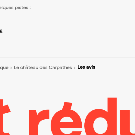
elques pistes :
s
Les avis
ique
Le château des Carpathes