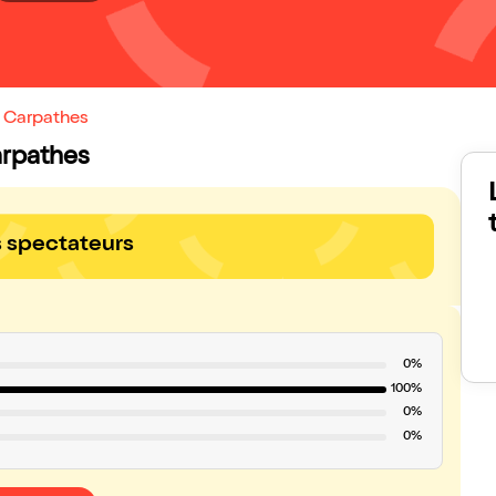
s Carpathes
arpathes
s spectateurs
0%
100%
0%
0%