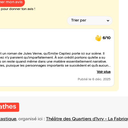
er mon avis
pour donner ton avis !
6/10
un roman de Jules Verne, qu’Émilie Capliez porte ici sur scène. Il
liez n’y parvient qu’imparfaitement. À son crédit portons qu’elle a su
is on reste quand même dans une matière essentiellement narrative.
fluides, puisque les personnages importants se succèdent et qu’à aucun
. Il y a quand même quelques beaux moments, comme le retour en
Voir plus
 donc un spectacle divertissant qui se laisse regarder sans déplaisir
Publié
le 6 déc. 2025
athes
tastique
, organisé ici :
Théâtre des Quartiers d'Ivry - La Fabri