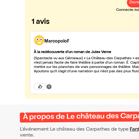
Donn
Connecte-toi 
1 avis
MarcopoloF
À la redécouverte d’un roman de Jules Verne
(Spectacle vu aux Gémeaux) « La Château des Carpathes » est 
n’est jamais facile de faire théâtre à partie d’un roman. É. Cap
mettre sur les planches de vrais personnages de théâtre. Ma
Ajoutons qu’il s’agit d’une narration qui n’est pas des plus 
moment on n’a peur dans cette Transylvanie de Jules Verne
arrière joué en italien qui évoque la cantatrice la Stilla. Voilà
mais ne possède pas non plus d’atout majeur.
À propos de Le château des Carp
L’événement Le château des Carpathes de type
Fan
vente.