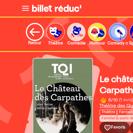
Retour
Théâtre
Comédie
Humour
Comedy clu
S
Le chât
Carpath
6/10
(1 avis
Théâtre des Qua
Théâtre
Fantast
Familial (à partir d
Favoris