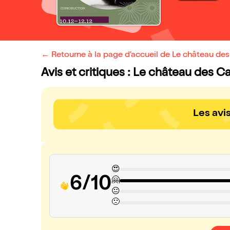
← Retourne à la page d'accueil de Le château de
Avis et critiques : Le château des C
Les avi
😍
6/10
🤗
😐
🙁