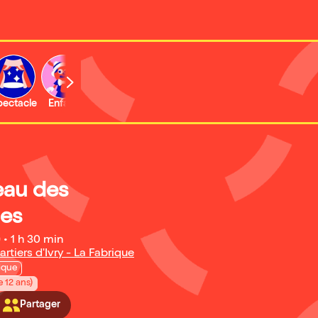
b
pectacle
Enfant
Concert
Activité
Expo et musée
eau des
es
)
•
1 h 30 min
rtiers d'Ivry - La Fabrique
ique
e 12 ans)
Partager