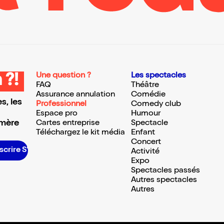
Une question ?
Les spectacles
 ?!
FAQ
Théâtre
Assurance annulation
Comédie
s, les
Professionnel
Comedy club
Espace pro
Humour
 mère
Cartes entreprise
Spectacle
Téléchargez le kit média
Enfant
Concert
S’inscrire S’inscrire S’inscrire S’inscrire S’inscrire S’inscrire S’inscrire S’inscrire S’inscrire S’inscrire S’inscrire S’inscrire
Activité
Expo
Spectacles passés
Autres spectacles
Autres