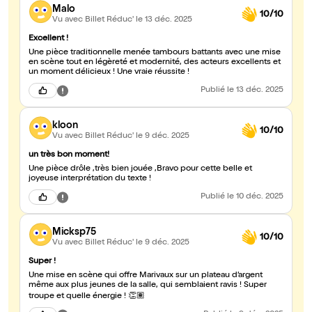
Malo
10/10
Vu avec Billet Réduc'
le 13 déc. 2025
Excellent !
Une pièce traditionnelle menée tambours battants avec une mise
en scène tout en légèreté et modernité, des acteurs excellents et
un moment délicieux ! Une vraie réussite !
Publié
le 13 déc. 2025
kloon
10/10
Vu avec Billet Réduc'
le 9 déc. 2025
un très bon moment!
Une pièce drôle ,très bien jouée ,Bravo pour cette belle et
joyeuse interprétation du texte !
Publié
le 10 déc. 2025
Micksp75
10/10
Vu avec Billet Réduc'
le 9 déc. 2025
Super !
Une mise en scène qui offre Marivaux sur un plateau d’argent
même aux plus jeunes de la salle, qui semblaient ravis ! Super
troupe et quelle énergie ! 👏🏽