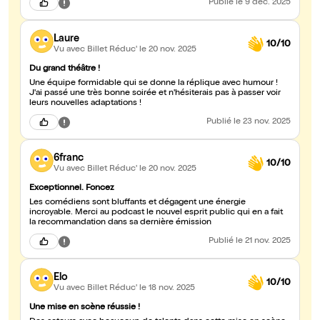
Publié
le 9 déc. 2025
Laure
10/10
Vu avec Billet Réduc'
le 20 nov. 2025
Du grand théâtre !
Une équipe formidable qui se donne la réplique avec humour !
J'ai passé une très bonne soirée et n'hésiterais pas à passer voir
leurs nouvelles adaptations !
Publié
le 23 nov. 2025
6franc
10/10
Vu avec Billet Réduc'
le 20 nov. 2025
Exceptionnel. Foncez
Les comédiens sont bluffants et dégagent une énergie
incroyable. Merci au podcast le nouvel esprit public qui en a fait
la recommandation dans sa dernière émission
Publié
le 21 nov. 2025
Elo
10/10
Vu avec Billet Réduc'
le 18 nov. 2025
Une mise en scène réussie !