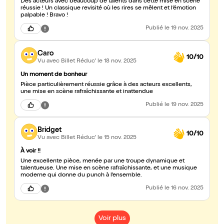
Des acteurs avec beaucoup de talents dans cette mise en scène
réussie ! Un classique revisité où les rires se mêlent et l’émotion
palpable ! Bravo !
Publié
le 19 nov. 2025
Caro
10/10
Vu avec Billet Réduc'
le 18 nov. 2025
Un moment de bonheur
Pièce particulièrement réussie grâce à des acteurs excellents,
une mise en scène rafraîchissante et inattendue
Publié
le 19 nov. 2025
Bridget
10/10
Vu avec Billet Réduc'
le 15 nov. 2025
À voir !!
Une excellente pièce, menée par une troupe dynamique et
talentueuse. Une mise en scène rafraîchissante, et une musique
moderne qui donne du punch à l’ensemble.
Publié
le 16 nov. 2025
Voir plus