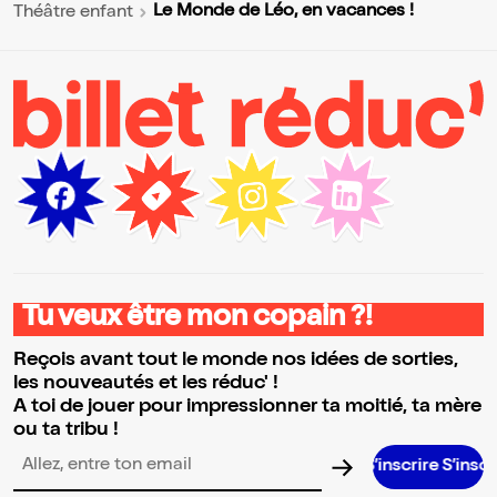
Le Monde de Léo, en vacances !
Théâtre enfant
Tu veux être mon copain ?!
Reçois avant tout le monde nos idées de sorties,
les nouveautés et les réduc' !
A toi de jouer pour impressionner ta moitié, ta mère
ou ta tribu !
S’inscrire S’inscrire S’inscri
Adresse email pour la newsletter