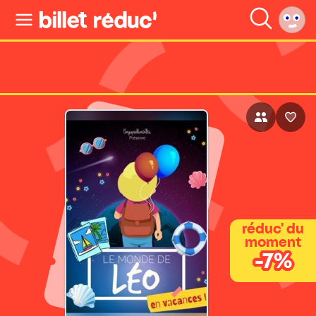
réduc' du
moment
-7%