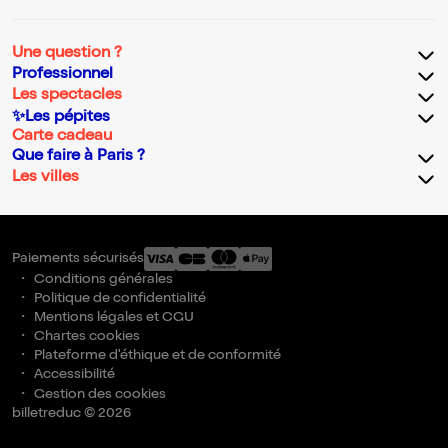
Une question ?
Professionnel
Les spectacles
✨Les pépites
Carte cadeau
Que faire à Paris ?
Les villes
Paiements sécurisés
Conditions générales
Politique de confidentialité
Mentions légales et CGU
Chartes cookies
Plateforme d'éthique et de conformité
Accessibilité
Gestion des cookies
billetreduc © 2026