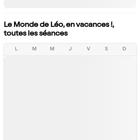
Le Monde de Léo, en vacances !,
toutes les séances
L
M
M
J
V
S
D