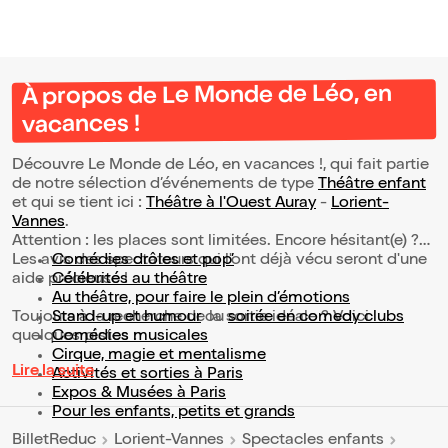
À propos de Le Monde de Léo, en
vacances !
Découvre Le Monde de Léo, en vacances !, qui fait partie
de notre sélection d’événements de type
Théâtre enfant
et qui se tient ici :
Théâtre à l'Ouest Auray
-
Lorient-
Vannes
.
Attention : les places sont limitées. Encore hésitant(e) ?
Les avis des spectateurs qui l'ont déjà vécu seront d'une
Comédies drôles et pop’
aide précieuse !
Célébrités au théâtre
Au théâtre, pour faire le plein d’émotions
Toujours à la recherche de la sortie idéale ? Voici
Stand-up et humour
ou
soirée en comedy clubs
quelques pistes :
Comédies musicales
Cirque, magie et mentalisme
Lire la suite
Activités et sorties à Paris
Expos & Musées à Paris
Pour les enfants, petits et grands
BilletReduc
Lorient-Vannes
Spectacles enfants