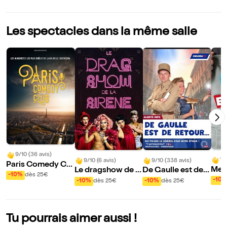
Les spectacles dans la même salle
9/10 (36 avis)
10
9/10 (6 avis)
9/10 (338 avis)
Paris Comedy Clu
Mes 
Le dragshow de la
De Gaulle est de r
b
-10%
dès 25€
mou
sirène : La sirène à
etour
-10
-10%
dès 25€
-10%
dès 25€
rde
barbe
Tu pourrais aimer aussi !