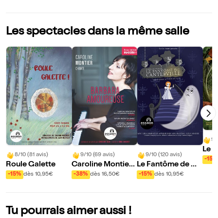
Les spectacles dans la même salle
9/
Le 
8/10 (81 avis)
9/10 (69 avis)
9/10 (120 avis)
art
-15%
Roule Galette
Caroline Montier
Le Fantôme de Ca
chante Barbara a
nterville
-15%
dès 10,95€
-38%
dès 16,50€
-15%
dès 10,95€
moureuse
Tu pourrais aimer aussi !