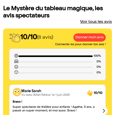
Le Mystère du tableau magique, les
avis spectateurs
Voir tous les avis
10/10
(8 avis)
Donner mon avis
Connecte-toi pour donner ton avis !
😍
100%
🤗
0%
😐
0%
🙁
0%
Marie Sarah
10/10
Vu avec Billet Réduc'
le 1 juin 2025
Bravo !
Un
Super spectacle de théâtre pour enfants ! Agathe, 5 ans, a
Ex
passé un super moment, et moi aussi. Bravo !
tr
pu