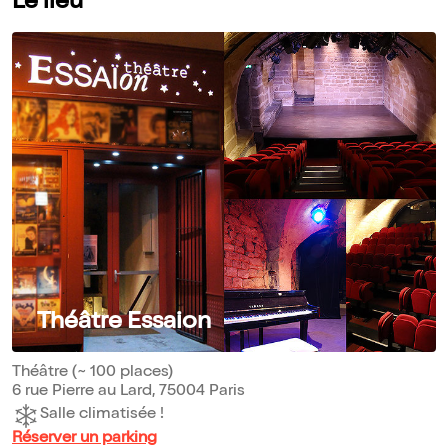
Le lieu
Théâtre Essaion
Théâtre (~ 100 places)
6 rue Pierre au Lard, 75004 Paris
Salle climatisée !
Réserver un parking