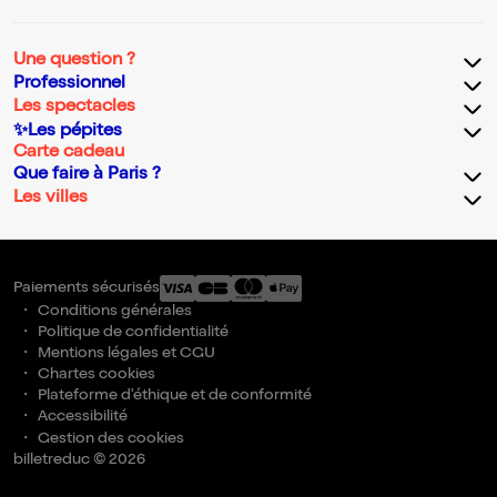
Une question ?
Professionnel
Les spectacles
✨Les pépites
Carte cadeau
Que faire à Paris ?
Les villes
Paiements sécurisés
Conditions générales
Politique de confidentialité
Mentions légales et CGU
Chartes cookies
Plateforme d'éthique et de conformité
Accessibilité
Gestion des cookies
billetreduc © 2026