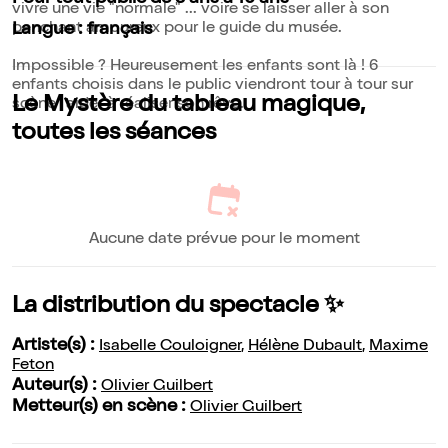
vivre une vie "normale" ... voire se laisser aller à son
penchant amoureux pour le guide du musée.
Langue : français
Impossible ? Heureusement les enfants sont là ! 6
enfants choisis dans le public viendront tour à tour sur
Le Mystère du tableau magique,
scène l'aider à réaliser son rêve.
toutes les séances
Aucune date prévue pour le moment
La distribution du spectacle ✨
Artiste(s) :
Isabelle Couloigner
,
Hélène Dubault
,
Maxime
Feton
Auteur(s) :
Olivier Guilbert
Metteur(s) en scène :
Olivier Guilbert