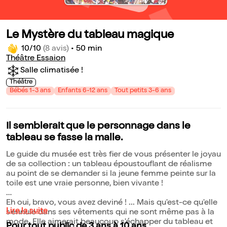
Le Mystère du tableau magique
10/10
(8 avis)
•
50 min
Théâtre Essaion
Salle climatisée !
Théâtre
Bébés 1-3 ans
Enfants 6-12 ans
Tout petits 3-6 ans
Il semblerait que le personnage dans le
tableau se fasse la malle.
Le guide du musée est très fier de vous présenter le joyau
de sa collection : un tableau époustouflant de réalisme
au point de se demander si la jeune femme peinte sur la
toile est une vraie personne, bien vivante !
Eh oui, bravo, vous avez deviné ! ... Mais qu'est-ce qu'elle
Lire la suite
s'ennuie dans ses vêtements qui ne sont même pas à la
mode. Elle aimerait beaucoup s'échapper du tableau et
Pour tout public de 3 ans à 10 ans