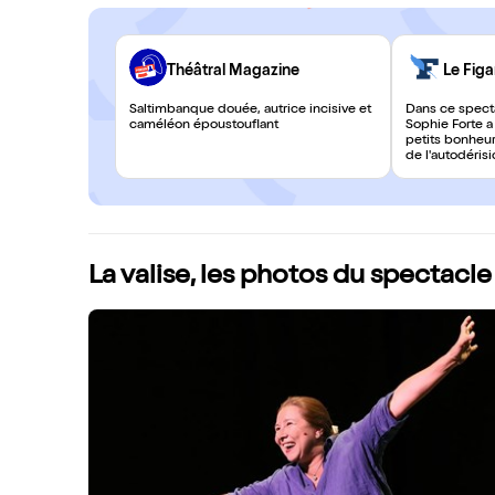
Théâtral Magazine
Le Figa
Saltimbanque douée, autrice incisive et
Dans ce specta
caméléon époustouflant
Sophie Forte a
petits bonheur
de l'autodérisi
La valise, les photos du spectacle