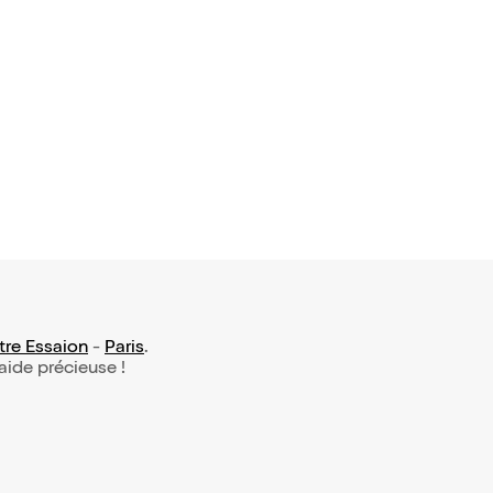
02 avis)
chaperon r
 petit loup
0,95€
tre Essaion
-
Paris
.
 aide précieuse !