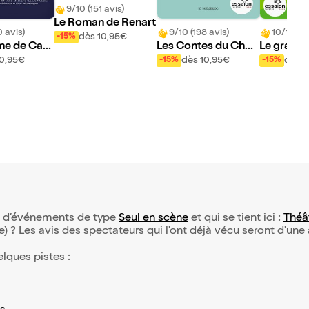
9/10 (151 avis)
Le Roman de Renart
0 avis)
9/10 (198 avis)
10/10 (3
dès 10,95€
-15%
me de Cant
Les Contes du Chat
Le grand 
Perché
ouge et le
10,95€
dès 10,95€
dès 1
-15%
-15%
ion d’événements de type
Seul en scène
et qui se tient ici :
Théâ
(e) ? Les avis des spectateurs qui l'ont déjà vécu seront d'une
elques pistes :