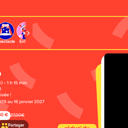
b
pectacle
Enfant
Concert
Activité
Expo et musée
e
s)
•
1 h 15 min
n
isée !
26 au 16 janvier 2027
50 €
27,00€
Partager