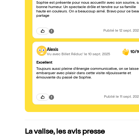
Sophie est présente pour nous accueillir avec son sourire, s
bonne humeur. Un spectacle drôle et tendre sur sa famille
haute en couleurs. On a beaucoup aimé. Bravo pour ce bea
partage
Publié
le 12 sept. 20
Alexis
10/1
Vu avec Billet Réduc'
le 10 sept. 2025
Excellent
Toujours aussi pleine d'énergie communicative, on se laisse
embarquer avec plaisir dans cette visite réjouissante et
émouvante du passé de Sophie.
Publié
le 11 sept. 20
La valise, les avis presse