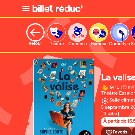
Retour
Théâtre
Comédie
Humour
Comedy clu
S
La valis
9/10
(19 avi
Théâtre Essaio
Salle climat
5 septembre 20
Théâtre
À partir de 16,
Favoris