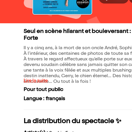
Seul en scène hilarant et bouleversant : 
Forte
Il y a cinq ans, à la mort de son oncle André, Sophie
À l'intérieur, des centaines de photos de toute sa fa
À travers le regard affectueux qu'elle porte sur e
devenu soudain célèbre sans jamais quitter son 
une tante à la voix fêlée et aux multiples brushin
destin inattendu, Gerry, le chien éternel... Des hi
Lire la suite
émouvante... Ou tout à la fois !
Pour tout public
Langue : français
La distribution du spectacle ✨