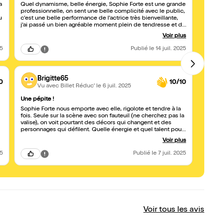
a
Quel dynamisme, belle énergie, Sophie Forte est une grande
des s
professionnelle, on sent une belle complicité avec le public,
mise 
u
c'est une belle performance de l'actrice très bienveillante,
j'ai passé un bien agréable moment plein de tendresse et de
générosité, je recommande ce spectacle
Voir plus
25
Publié
le 14 juil. 2025
Brigitte65
0
10/10
Vu avec Billet Réduc'
le 6 juil. 2025
Une pépite !
tellem
Sophie Forte nous emporte avec elle, rigolote et tendre à la
J'ai 
fois. Seule sur la scène avec son fauteuil (ne cherchez pas la
FORTE
valise), on voit pourtant des décors qui changent et des
personnages qui défilent. Quelle énergie et quel talent pour
servir un texte si joliment écrit. Un vrai coup de coeur !
Voir plus
25
Publié
le 7 juil. 2025
Voir tous les avis