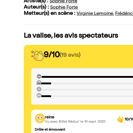
Artiste(s) :
Sophie Forte
Auteur(s) :
Sophie Forte
Metteur(s) en scène :
Virginie Lemoine
,
Frédéric
La valise, les avis spectateurs
9/10
(19 avis)
😍
🤗
😐
🙁
reine
10/1
Vu avec Billet Réduc'
le 10 sept. 2025
Drôle et émouvant