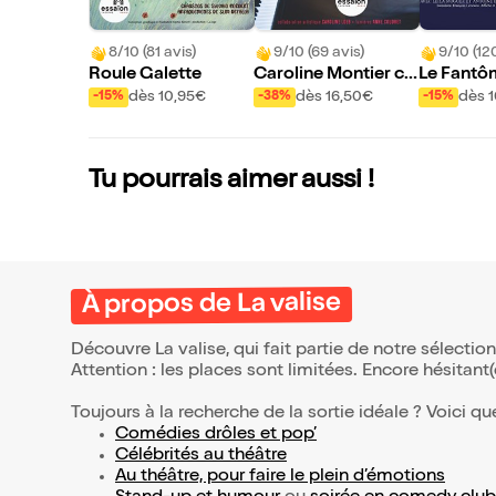
8/10 (81 avis)
9/10 (69 avis)
9/10 (12
Roule Galette
Caroline Montier ch
Le Fantô
ante Barbara amour
erville
dès 10,95€
dès 16,50€
dès 
-15%
-38%
-15%
euse
Tu pourrais aimer aussi !
À propos de La valise
Découvre La valise, qui fait partie de notre sélect
Attention : les places sont limitées. Encore hésitant
Toujours à la recherche de la sortie idéale ? Voici qu
Comédies drôles et pop’
Célébrités au théâtre
Au théâtre, pour faire le plein d’émotions