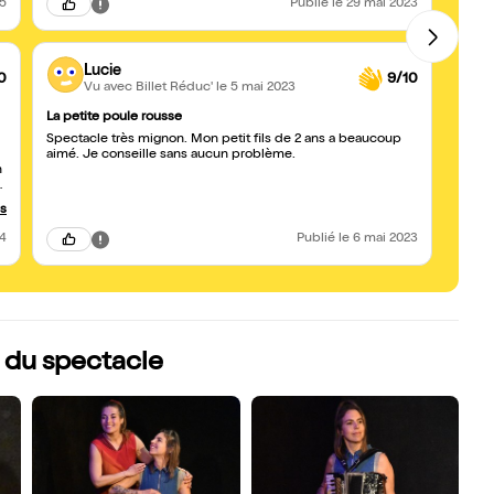
25
Publié
le 29 mai 2023
Lucie
0
9/10
Vu avec Billet Réduc'
le 5 mai 2023
La petite poule rousse
Excell
Spectacle très mignon. Mon petit fils de 2 ans a beaucoup
Nos fi
aimé. Je conseille sans aucun problème.
fin, 
n
famill
n
us
24
Publié
le 6 mai 2023
s du spectacle