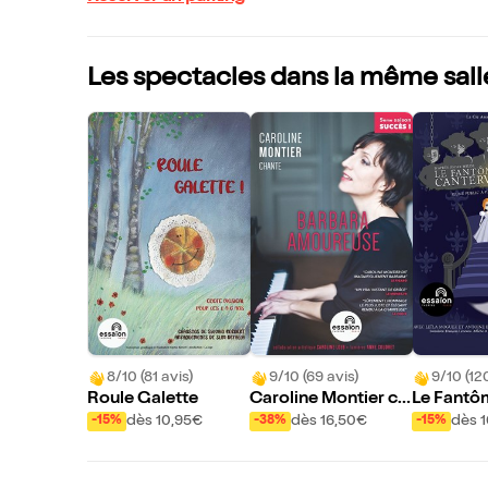
Les spectacles dans la même sall
8/10 (81 avis)
9/10 (69 avis)
9/10 (12
Roule Galette
Caroline Montier ch
Le Fantô
ante Barbara amour
erville
dès 10,95€
dès 16,50€
dès 
-15%
-38%
-15%
euse