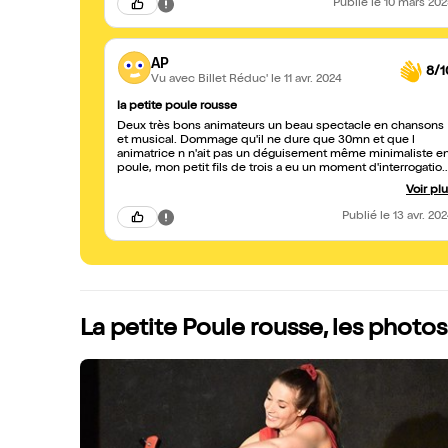
Publié
le 10 mars 20
AP
8/1
Vu avec Billet Réduc'
le 11 avr. 2024
la petite poule rousse
Deux très bons animateurs un beau spectacle en chansons
et musical. Dommage qu'il ne dure que 30mn et que l
animatrice n n'ait pas un déguisement même minimaliste e
poule, mon petit fils de trois a eu un moment d'interrogatio
au début du spectacle il s'attendait a voir la poule .. et moi
Voir pl
aussi !!
Publié
le 13 avr. 20
La petite Poule rousse, les photo