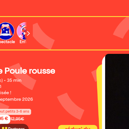
b
pectacle
Enfant
Concert
Activité
Expo et musée
e Poule rousse
s)
•
35 min
n
isée !
 septembre 2026
out petits 3-6 ans
95 €
12,95€