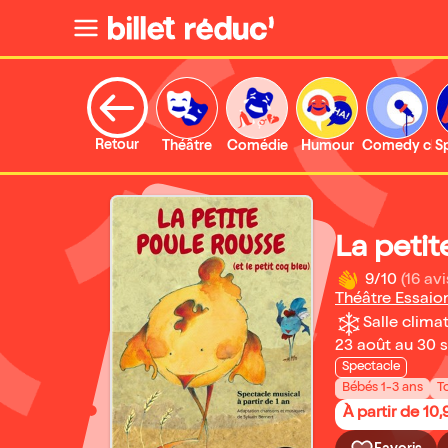
Retour
Théâtre
Comédie
Humour
Comedy clu
S
La petit
9/10
(16 avi
Théâtre Essaio
Salle climat
23 août au 30
Spectacle
Bébés 1-3 ans
T
À partir de 10,