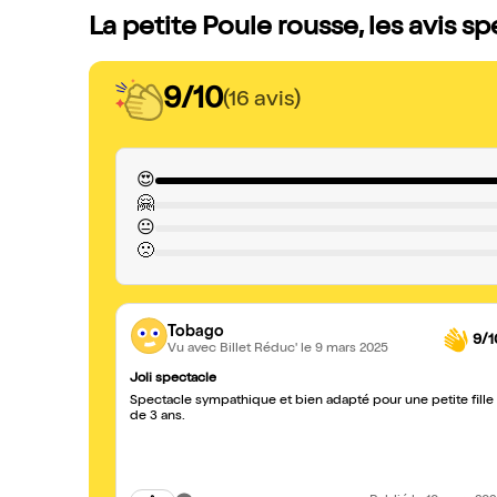
La petite Poule rousse, les avis s
9/10
(16 avis)
😍
🤗
😐
🙁
Tobago
9/1
Vu avec Billet Réduc'
le 9 mars 2025
Joli spectacle
Spectacle sympathique et bien adapté pour une petite fille
de 3 ans.