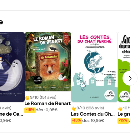
e
9/10 (151 avis)
Le Roman de Renart
0 avis)
9/10 (198 avis)
10/10 (3
dès 10,95€
-15%
me de Cant
Les Contes du Chat
Le grand 
Perché
ouge et le
10,95€
dès 10,95€
dès 1
-15%
-15%