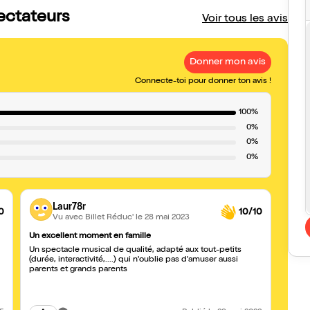
pectateurs
Voir tous les avis
Donner mon avis
Connecte-toi pour donner ton avis !
100%
0%
0%
0%
Laur78r
0
10/10
Vu avec Billet Réduc'
le 28 mai 2023
Un excellent moment en famille
Très 
Un spectacle musical de qualité, adapté aux tout-petits
Ma fil
(durée, interactivité,....) qui n'oublie pas d'amuser aussi
comé
parents et grands parents