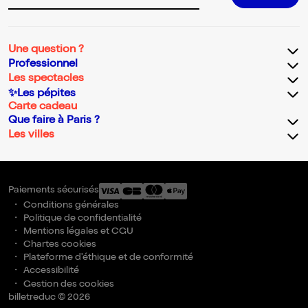
Une question ?
Professionnel
Les spectacles
✨Les pépites
Carte cadeau
Que faire à Paris ?
Les villes
Paiements sécurisés
Conditions générales
Politique de confidentialité
Mentions légales et CGU
Chartes cookies
Plateforme d'éthique et de conformité
Accessibilité
Gestion des cookies
billetreduc © 2026