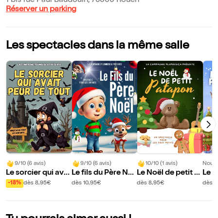
1 bis rue Paul Baudouin, 76000 Rouen
Réserver un parking
Les spectacles dans la même salle
9/10 (6 avis)
9/10 (6 avis)
10/10 (1 avis)
Nouve
Le sorcier qui avai
Le fils du Père No
Le Noël de petit P
Le n
t peur de tout
ël
atapon
enne
-18%
dès 8,95€
dès 10,95€
dès 8,95€
dès 8