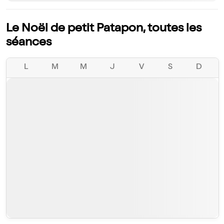
Le Noël de petit Patapon, toutes les
séances
L
M
M
J
V
S
D