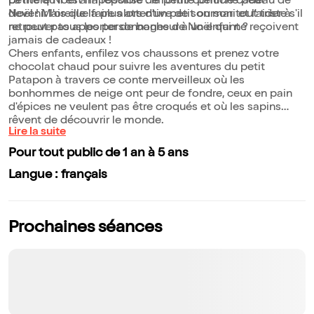
petite qu'il est impossible de l'offrir comme cadeau de
La mère Noël a la réponse : la petite peluche peut
Noël ! Mais que faire alors d'un petit ourson tout triste s'il
devenir l'oreille la plus attentive de son mari et l'aider à
ne peut pas apporter de bonheur à un enfant ?
retrouver tous les personnages de Noël qui ne reçoivent
jamais de cadeaux !
Chers enfants, enfilez vos chaussons et prenez votre
chocolat chaud pour suivre les aventures du petit
Patapon à travers ce conte merveilleux où les
bonhommes de neige ont peur de fondre, ceux en pain
d'épices ne veulent pas être croqués et où les sapins
rêvent de découvrir le monde.
Lire la suite
Pour tout public de 1 an à 5 ans
Langue : français
Prochaines séances