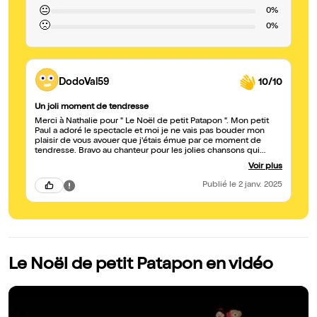
😐
0%
🙁
0%
DodoVal59
10/10
Un joli moment de tendresse
Merci à Nathalie pour " Le Noël de petit Patapon ". Mon petit
Paul a adoré le spectacle et moi je ne vais pas bouder mon
plaisir de vous avouer que j'étais émue par ce moment de
tendresse. Bravo au chanteur pour les jolies chansons qui
accompagnent le spectacle. A conseiller. Les fans
Voir plus
Valenciennois de la Compagnie Plumousica
Publié
le 2 janv. 2025
Le Noël de petit Patapon en vidéo