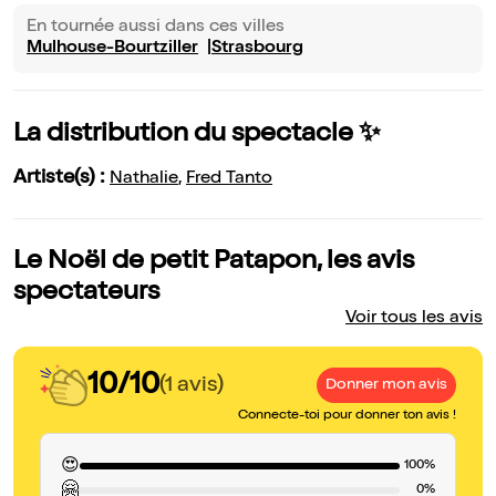
En tournée aussi dans ces villes
Mulhouse-Bourtziller
Strasbourg
La distribution du spectacle ✨
Artiste(s) :
Nathalie
,
Fred Tanto
Le Noël de petit Patapon, les avis
spectateurs
Voir tous les avis
10/10
(1 avis)
Donner mon avis
Connecte-toi pour donner ton avis !
😍
100%
🤗
0%