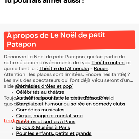
Tu pourrais aimer aussi !
À propos de Le Noël de petit
Patapon
Découvre Le Noël de petit Patapon, qui fait partie de
notre sélection d’événements de type
Théâtre enfant
et
qui se tient ici :
Théâtre de l'Almendra
-
Rouen
.
Attention : les places sont limitées. Encore hésitant(e) ?
Les avis des spectateurs qui l'ont déjà vécu seront d'une
aide précieuse !
Comédies drôles et pop’
Célébrités au théâtre
Toujours à la recherche de la sortie idéale ? Voici
Au théâtre, pour faire le plein d’émotions
quelques pistes :
Stand-up et humour
ou
soirée en comedy clubs
Comédies musicales
Cirque, magie et mentalisme
Lire la suite
Activités et sorties à Paris
Expos & Musées à Paris
Pour les enfants, petits et grands