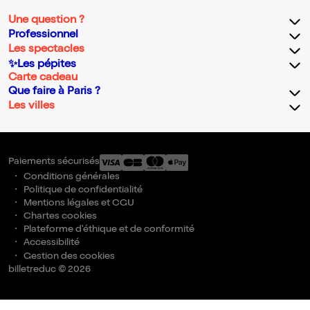
Une question ?
Professionnel
Les spectacles
✨Les pépites
Carte cadeau
Que faire à Paris ?
Les villes
Paiements sécurisés
Conditions générales
Politique de confidentialité
Mentions légales et CGU
Chartes cookies
Plateforme d'éthique et de conformité
Accessibilité
Gestion des cookies
billetreduc © 2026