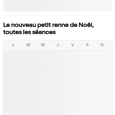
Le nouveau petit renne de Noël,
toutes les séances
L
M
M
J
V
S
D