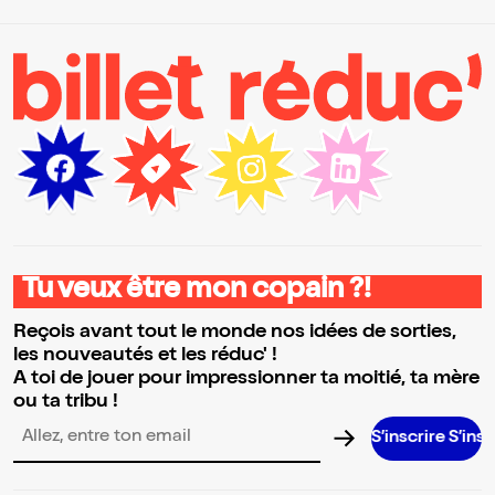
Tu veux être mon copain ?!
Reçois avant tout le monde nos idées de sorties,
les nouveautés et les réduc' !
A toi de jouer pour impressionner ta moitié, ta mère
ou ta tribu !
S’inscrire S’inscrire S’insc
Adresse email pour la newsletter