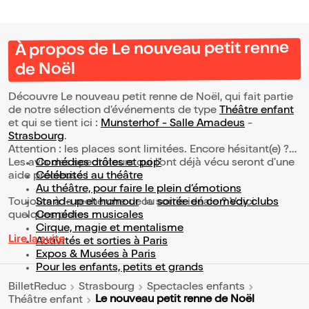
À propos de Le nouveau petit renne
de Noël
Découvre Le nouveau petit renne de Noël, qui fait partie
de notre sélection d’événements de type
Théâtre enfant
et qui se tient ici :
Munsterhof - Salle Amadeus
-
Strasbourg
.
Attention : les places sont limitées. Encore hésitant(e) ?
Les avis des spectateurs qui l'ont déjà vécu seront d'une
Comédies drôles et pop’
aide précieuse !
Célébrités au théâtre
Au théâtre, pour faire le plein d’émotions
Toujours à la recherche de la sortie idéale ? Voici
Stand-up et humour
ou
soirée en comedy clubs
quelques pistes :
Comédies musicales
Cirque, magie et mentalisme
Lire la suite
Activités et sorties à Paris
Expos & Musées à Paris
Pour les enfants, petits et grands
BilletReduc
Strasbourg
Spectacles enfants
Le nouveau petit renne de Noël
Théâtre enfant