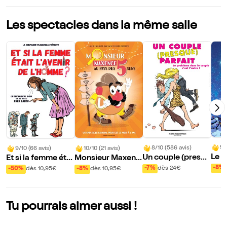
Les spectacles dans la même salle
9/
8/10 (586 avis)
9/10 (66 avis)
10/10 (21 avis)
Le c
Un couple (presqu
Et si la femme étai
Monsieur Maxenc
de 
e) parfait
t l'avenir de l'hom
e au pays des 5 se
-8%
-7%
dès 24€
-50%
dès 10,95€
-8%
dès 10,95€
me ?
ns
Tu pourrais aimer aussi !