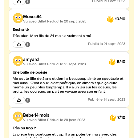
Publié
le 1 oct. 2023
spectacle qui change des contes classiques Je recommande !
Moses94
10/10
Vu avec Billet Réduc'
le 20 sept. 2023
Enchanté
Très bien. Mon fils de 24 mois a vraiment aimé.
Publié
le 21 sept. 2023
amyard
9/10
Vu avec Billet Réduc'
le 13 sept. 2023
Une bulle de poésie
Ma petite fille de 2 ans et demi a beaucoup aimé ce spectacle et
moi aussi. C'est doux, c'est poétique, on aimerait que ça dure
même un peu plus longtemps. Il y a un jeu sur les odeurs, les
bruits, les couleurs, on part en voyage avec son enfant.
Publié
le 14 sept. 2023
Bebe 14 mois
7/10
Vu avec Billet Réduc'
le 29 janv. 2023
Très ou trop ?
La pièce très poétique et trop. Il a un potentiel mais avec des