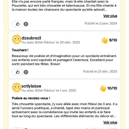
Elle n'a pas encore parlé français, mais là elle chantait avec la
Poucette, qui est très chouette et talentueuse. Et ma fille chante à
la maison toutes les chansons du spectacle qu'elle adorait
beacoup. BRAVO !
Voir plus
Publié
le 2 janv. 2024
dzaubrazil
9/10
Vu avec Billet Réduc'
le 20 déc. 2023
Touchant !
Beaucoup de poésie et d'imagination pour un spctacle entraînant.
Les enfants sont captivés et partagent l'aventure. Excellent pour
sortir pendant les fêtes. Bravo!
Publié
le 21 déc. 2023
sotlylaisse
10/10
Vu avec Billet Réduc'
le 1 oct. 2023
Poésie au rendez-vous !
Très chouette spectacle, j'y suis allée avec mon filleul de 3 ans. Il a
aimé l'univers poétique, a chanté, tapé des mains et participé
activement avec la comédienne qui invite les enfants à le faire
tout au long du spectacle. Les différentes éléments du décor et
les instruments de musique utilisés nous emmènent dans un
Voir plus
univers poétique et plein de douceur La performance et l'énergie
de la comédienne ainsi que la jolie mise en scène donnent un