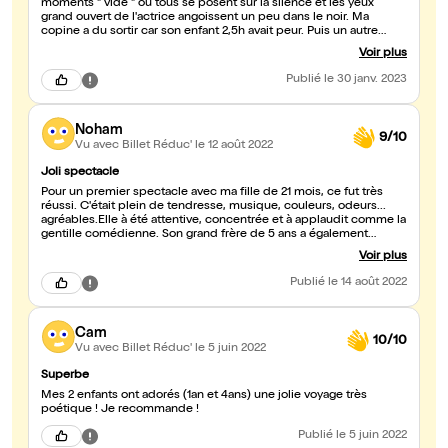
moments " vide " ou tous se posent sur la silence et les yeux
grand ouvert de l'actrice angoissent un peu dans le noir. Ma
copine a du sortir car son enfant 2,5h avait peur. Puis un autre
enfant dans quelques temps pareil... mon bébé a adoré mais
Voir plus
quand l'actrice a jeté un grand oeuf rouge parter le bruit l'a fait
peur et il pleurait un peu. Une belle histoire mais avec la
Publié
le 30 janv. 2023
scénographie pauvres carton + peinture que les enfants n'ont pas
droit de toucher à la fin.
Noham
9/10
Vu avec Billet Réduc'
le 12 août 2022
Joli spectacle
Pour un premier spectacle avec ma fille de 21 mois, ce fut très
réussi. C'était plein de tendresse, musique, couleurs, odeurs...
agréables.Elle à été attentive, concentrée et à applaudit comme la
gentille comédienne. Son grand frère de 5 ans a également
apprécié. Merci pour ce joli moment en famille.
Voir plus
Publié
le 14 août 2022
Cam
10/10
Vu avec Billet Réduc'
le 5 juin 2022
Superbe
Mes 2 enfants ont adorés (1an et 4ans) une jolie voyage très
poétique ! Je recommande !
Publié
le 5 juin 2022