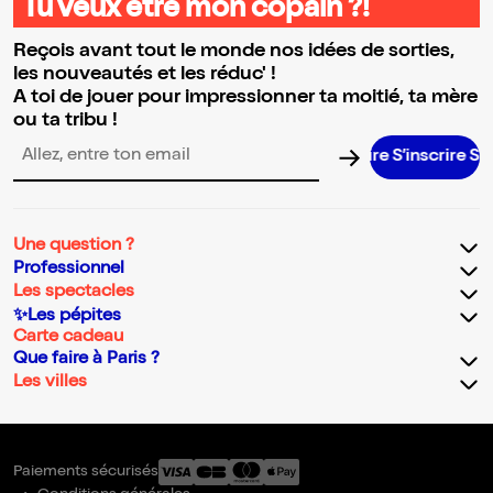
Tu veux être mon copain ?!
Reçois avant tout le monde nos idées de sorties,
les nouveautés et les réduc' !
A toi de jouer pour impressionner ta moitié, ta mère
ou ta tribu !
S’inscrire S’insc
Adresse email pour la newsletter
Une question ?
Professionnel
Les spectacles
✨Les pépites
Carte cadeau
Que faire à Paris ?
Les villes
Paiements sécurisés